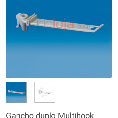
Gancho duplo Multihook