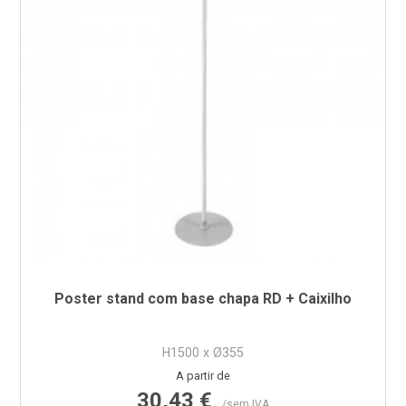
Poster stand com base chapa RD + Caixilho
H1500 x Ø355
Preço
A partir de
30,43 €
/sem IVA