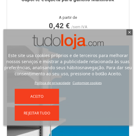
Preço
A partir de
0,42 €
/sem IVA
Este site usa cookies próprios e de terceiros para melhorar
nossos serviços e mostrar a publicidade relacionada às suas
preferências, analisando seus hábitosnavegação. Para dar seu
consentimento ao seu uso, pressione o botão Aceito.
Política de privacidade
Customize cookies
ACEITO
REJEITAR TUDO