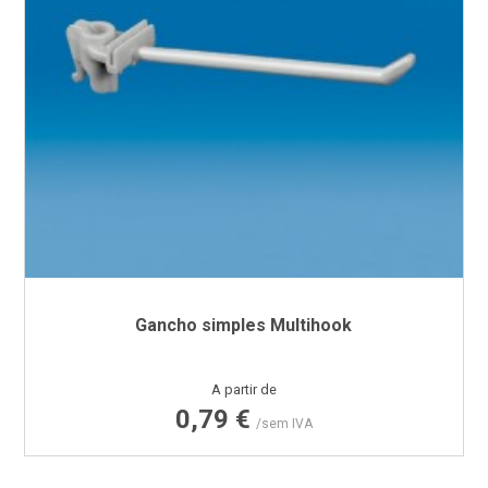
Gancho simples Multihook
Preço
A partir de
0,79 €
/sem IVA