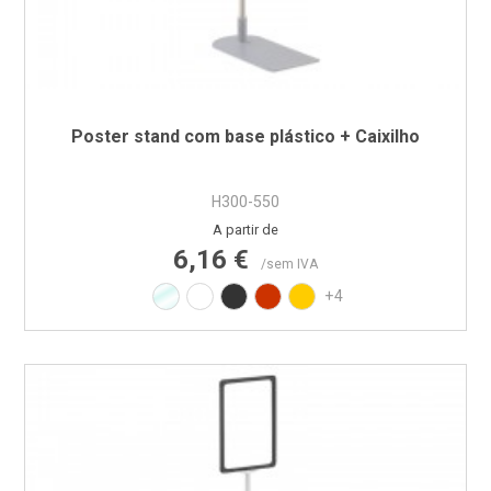
Poster stand com base plástico + Caixilho
H300-550
Preço
A partir de
6,16 €
/sem IVA
Transparente
Branco RAL9010
Preto RAL9017
Vermelho RAL3020
Amarelo RAL1021
+4