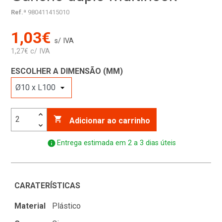
Ref.ª
980411415010
1,03€
s/ IVA
1,27€ c/ IVA
ESCOLHER A DIMENSÃO (MM)

Adicionar ao carrinho
info
Entrega estimada em 2 a 3 dias úteis
CARATERÍSTICAS
Material
Plástico