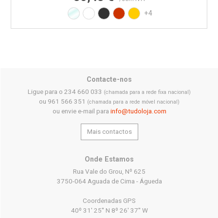
Transparente
Branco RAL9010
Preto RAL9017
Vermelho RAL3020
Amarelo RAL1021
+4
Contacte-nos
Ligue para o 234 660 033
(chamada para a rede fixa nacional)
ou 961 566 351
(chamada para a rede móvel nacional)
ou envie e-mail para
info@tudoloja.com
Mais contactos
Onde Estamos
Rua Vale do Grou, Nº 625
3750-064 Aguada de Cima - Águeda
Coordenadas GPS
40º 31' 25'' N 8º 26' 37'' W