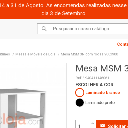
14 a 31 de Agosto. As encomendas realizadas nesse 
dia 3 de Setembro.

Cont
trines
Mesas e Móveis de Loja
Mesa MSM 3N com rodas 900x900
Mesa MSM 3
Ref.ª
940411146061
ESCOLHER A COR
Laminado branco
Laminado preto
email
Solicita