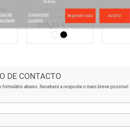
Aceito.
lta
H1520xP800xL1600
Preço 
tica de
Customize
REJEITAR TUDO
ACEITO
Preço
A partir de
acidade
cookies
375,09 €
/sem IVA
Laminado branco
Laminado preto
O DE CONTACTO
 formulário abaixo. Receberá a resposta o mais breve possível.