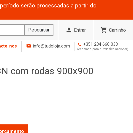
período serão processadas a partir do
person
shopping_cart
Pesquisar
Entrar
Carrinho
+351 234 660 033
phone
mail
acte-nos
info@tudoloja.com
(chamada para a rede fixa nacional)
N com rodas 900x900
r orçamento