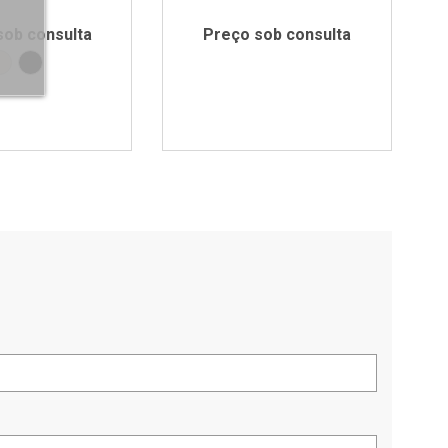
sob consulta
Preço sob consulta
Branco RAL9010
Preto RAL9005