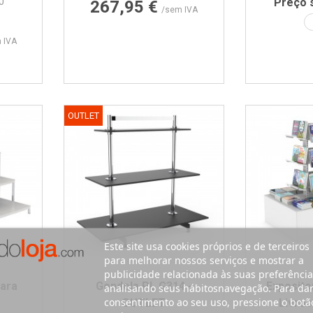
Preço
0
Preço 
267,95 €
/sem IVA
 IVA
branco
ado preto
OUTLET
Este site usa cookies próprios e de terceiros
para melhorar nossos serviços e mostrar a
publicidade relacionada às suas preferência
ara
Gondola PL G314 -
Exposito
analisando seus hábitosnavegação. Para da
consentimento ao seu uso, pressione o botã
OUTLET
Livros