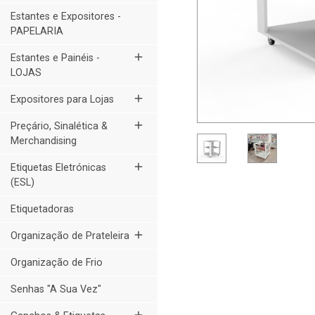
Estantes e Expositores -
PAPELARIA
add
Estantes e Painéis -
LOJAS
add
Expositores para Lojas
add
Preçário, Sinalética &
Merchandising
add
Etiquetas Eletrónicas
(ESL)
Etiquetadoras
add
Organização de Prateleira
Organização de Frio
Senhas "A Sua Vez"