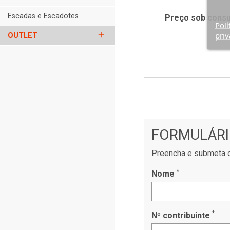
Escadas e Escadotes
Preço sob consu
Polí
priv
add
OUTLET
FORMULÁRI
Preencha e submeta o
*
Nome
*
Nº contribuinte