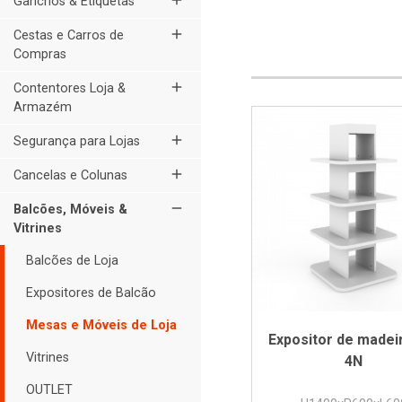
add
Ganchos & Etiquetas
add
Cestas e Carros de
Compras
add
Contentores Loja &
Armazém
add
Segurança para Lojas
add
Cancelas e Colunas
remove
Balcões, Móveis &
Vitrines
Balcões de Loja
Expositores de Balcão
Mesas e Móveis de Loja
Expositor de made
Vitrines
4N
OUTLET