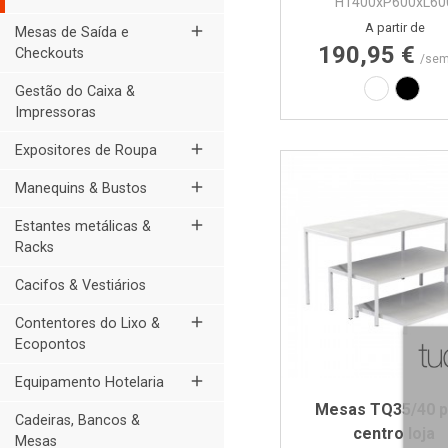
H1400xP600xL60
Preço
A partir de
add
Mesas de Saída e
190,95 €
Checkouts
/sem
Laminado 
Lamin
Gestão do Caixa &
Impressoras
add
Expositores de Roupa
add
Manequins & Bustos
add
Estantes metálicas &
Racks
Cacifos & Vestiários
add
Contentores do Lixo &
Ecopontos
add
Equipamento Hotelaria
Mesas TQ35/40 p
Cadeiras, Bancos &
centro loja
Mesas