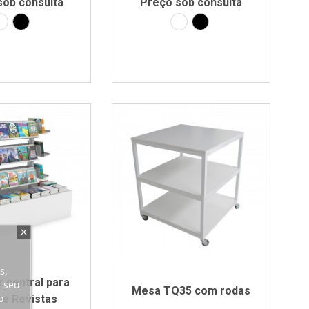
sob consulta
Preço sob consulta
Laminado branco
Laminado preto
Laminado branco
Laminado preto
s,
r central para
r seu
Mesa TQ35 com rodas
o
 e Revistas