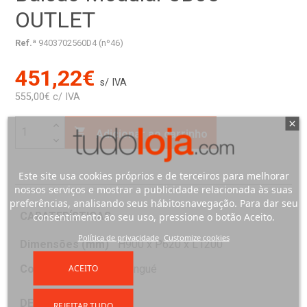
OUTLET
Ref.ª
9403702560D4 (nº46)
451,22€
s/ IVA
555,00€ c/ IVA

Adicionar ao carrinho
Este site usa cookies próprios e de terceiros para melhorar
nossos serviços e mostrar a publicidade relacionada às suas
preferências, analisando seus hábitosnavegação. Para dar seu
CARATERÍSTICAS
consentimento ao seu uso, pressione o botão Aceito.
Política de privacidade
Customize cookies
Dimensões (mm)
H900 x P620 x L1200
ACEITO
Cor
Wengué
DESCRIÇÃO
REJEITAR TUDO