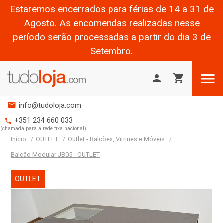
Estaremos encerrados para férias de 14 a 31 de
Agosto. As encomendas realizadas nesse
período serão processadas a partir do dia 3 de
Setembro.

person
shopping_cart
mail
info@tudoloja.com
+351 234 660 033
phone
(chamada para a rede fixa nacional)
Início
OUTLET
Outlet - Balcões, Vitrines e Móveis
Balcão Modular JB05 - OUTLET
OUTLET