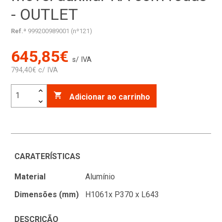
- OUTLET
Ref.ª
999200989001 (nº121)
645,85€
s/ IVA
794,40€ c/ IVA

Adicionar ao carrinho
CARATERÍSTICAS
Material
Alumínio
Dimensões (mm)
H1061x P370 x L643
DESCRIÇÃO