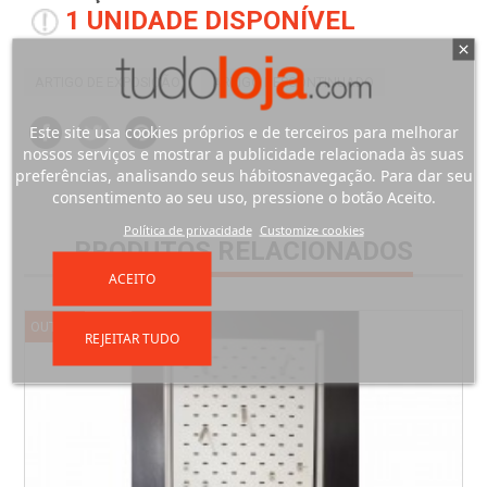
1 UNIDADE DISPONÍVEL
ARTIGO DE EXPOSIÇÃO
ARTIGO DESCONTINUADO
Este site usa cookies próprios e de terceiros para melhorar
nossos serviços e mostrar a publicidade relacionada às suas
preferências, analisando seus hábitosnavegação. Para dar seu
consentimento ao seu uso, pressione o botão Aceito.
Política de privacidade
Customize cookies
PRODUTOS RELACIONADOS
ACEITO
OUTLET
REJEITAR TUDO