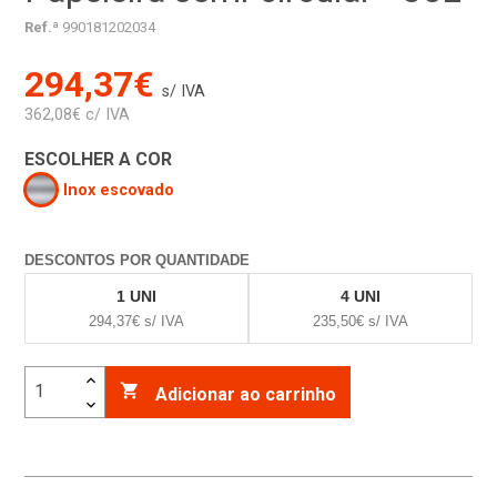
Ref.ª
990181202034
294,37€
s/ IVA
362,08€ c/ IVA
ESCOLHER A COR
Inox escovado
DESCONTOS POR QUANTIDADE
1 UNI
4 UNI
294,37€ s/ IVA
235,50€ s/ IVA

Adicionar ao carrinho