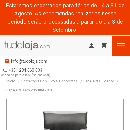
Estaremos encerrados para férias de 14 a 31 de
Agosto. As encomendas realizadas nesse
período serão processadas a partir do dia 3 de
Setembro.

person
shopping_cart
mail
info@tudoloja.com
+351 234 660 033
phone
(chamada para a rede fixa nacional)
Início
Contentores do Lixo & Ecopontos
Papeleiras Exterior
Papeleira semi-circular - 35L