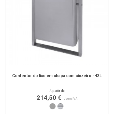
Contentor do lixo em chapa com cinzeiro - 43L
Preço
A partir de
214,50 €
/sem IVA
Cinza RAL9006
Inox escovado