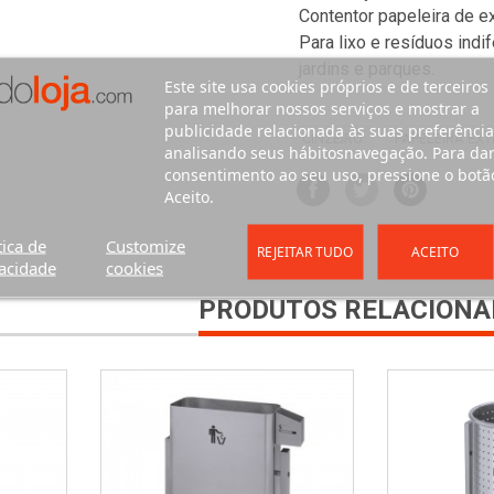
Contentor papeleira de e
Para lixo e resíduos ind
jardins e parques.
Este site usa cookies próprios e de terceiros
para melhorar nossos serviços e mostrar a
publicidade relacionada às suas preferência
CINZEIRO
PAPELEIRA EXT
analisando seus hábitosnavegação. Para da
consentimento ao seu uso, pressione o botã
Aceito.
tica de
Customize
REJEITAR TUDO
ACEITO
acidade
cookies
PRODUTOS RELACIONA