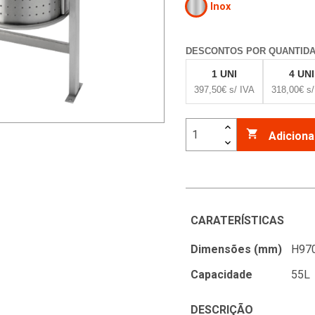
Inox
DESCONTOS POR QUANTID
1 UNI
4 UNI
397,50€ s/ IVA
318,00€ s/

Adiciona
CARATERÍSTICAS
Dimensões (mm)
H970
Capacidade
55L
DESCRIÇÃO