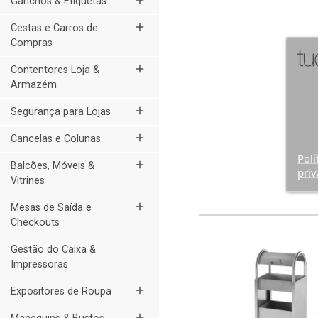
add
Ganchos & Etiquetas
add
Cestas e Carros de
Compras
add
Contentores Loja &
Armazém
add
Segurança para Lojas
add
Cancelas e Colunas
Polí
add
Balcões, Móveis &
priv
Vitrines
add
Mesas de Saída e
Checkouts
Gestão do Caixa &
Impressoras
add
Expositores de Roupa
add