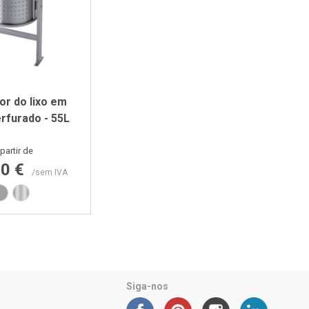
or do lixo em
rfurado - 55L
Preço
partir de
00 €
/sem IVA
Cinza RAL9006
Inox
Siga-nos