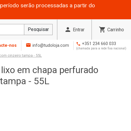
período serão processadas a partir do
person
shopping_cart
Pesquisar
Entrar
Carrinho
+351 234 660 033
phone
mail
acte-nos
info@tudoloja.com
(chamada para a rede fixa nacional)
com cinzeiro tampa - 55L
 lixo em chapa perfurado
 tampa - 55L