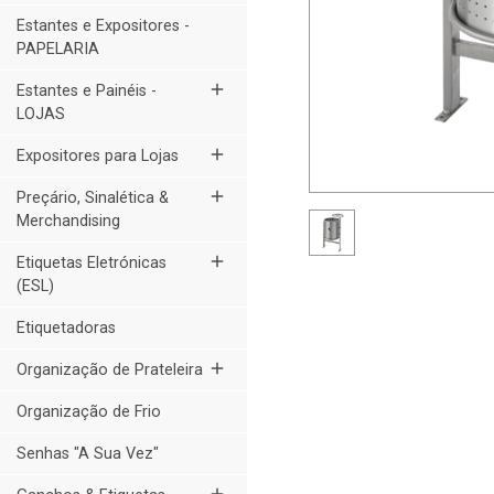
Estantes e Expositores -
PAPELARIA
add
Estantes e Painéis -
LOJAS
add
Expositores para Lojas
add
Preçário, Sinalética &
Merchandising
add
Etiquetas Eletrónicas
(ESL)
Etiquetadoras
add
Organização de Prateleira
Organização de Frio
Senhas "A Sua Vez"