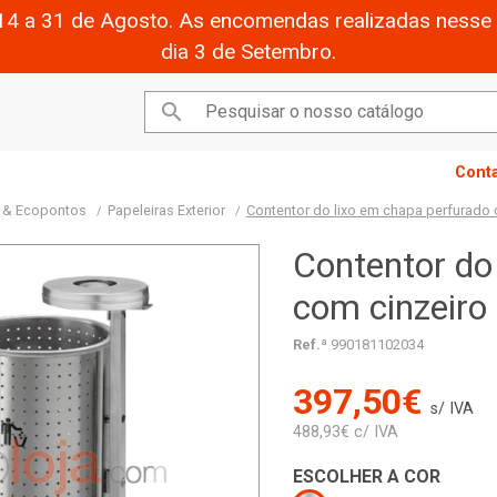
14 a 31 de Agosto. As encomendas realizadas nesse 
dia 3 de Setembro.

Cont
o & Ecopontos
Papeleiras Exterior
Contentor do lixo em chapa perfurado 
Contentor do
com cinzeiro
Ref.ª
990181102034
397,50€
s/ IVA
488,93€ c/ IVA
ESCOLHER A COR