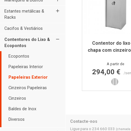
Manequins & Bustos
add
Estantes metálicas &
Racks
Cacifos & Vestiários
remove
Contentores do Lixo &
Contentor do lix
Ecopontos
chapa com cinzeiro
Ecopontos
Preço
A partir de
Papeleiras Interior
294,00 €
/se
Papeleiras Exterior
Inox
Cinzeiros Papeleiras
Cinzeiros
Baldes de Inox
Diversos
Contacte-nos
Ligue para o 234 660 033
(chamada p