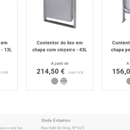
o em
Contentor do lixo em
Content
 - 13L
chapa com cinzeiro - 43L
chapa pe
Preço
A partir de
A 
214,50 €
156,
m IVA
/sem IVA
Cinza RAL9006
Inox escovado
Onde Estamos
Rua Vale do Grou, Nº 625
ara a rede fixa