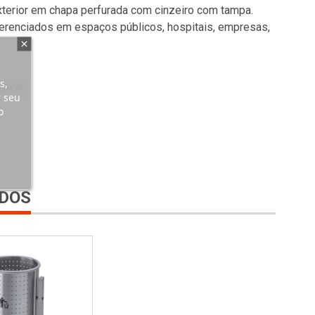
xterior em chapa perfurada com cinzeiro com tampa.
iferenciados em espaços públicos, hospitais, empresas,
s,
ERIOR
r seu
o
DOS