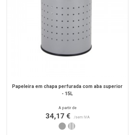
Papeleira em chapa perfurada com aba superior
- 15L
Preço
A partir de
34,17 €
/sem IVA
Cinza RAL9006
Inox