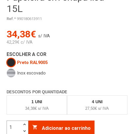
15L
Ref.ª
990180613911
34,38€
s/ IVA
42,29€ c/ IVA
ESCOLHER A COR
Preto RAL9005
Inox escovado
DESCONTOS POR QUANTIDADE
1 UNI
4 UNI
34,38€ s/ IVA
27,50€ s/ IVA

Adicionar ao carrinho