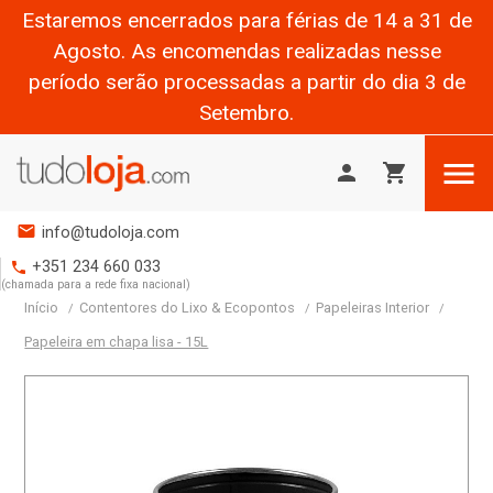
Estaremos encerrados para férias de 14 a 31 de
Agosto. As encomendas realizadas nesse
período serão processadas a partir do dia 3 de
Setembro.

person
shopping_cart
mail
info@tudoloja.com
+351 234 660 033
phone
(chamada para a rede fixa nacional)
Início
Contentores do Lixo & Ecopontos
Papeleiras Interior
Papeleira em chapa lisa - 15L