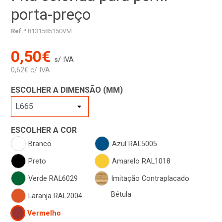
porta-preço
Ref.ª
8131585150VM
0,50€
s/ IVA
0,62€ c/ IVA
ESCOLHER A DIMENSÃO (MM)
ESCOLHER A COR
Branco
Azul RAL5005
Preto
Amarelo RAL1018
Verde RAL6029
Imitação Contraplacado
Bétula
Laranja RAL2004
Vermelho