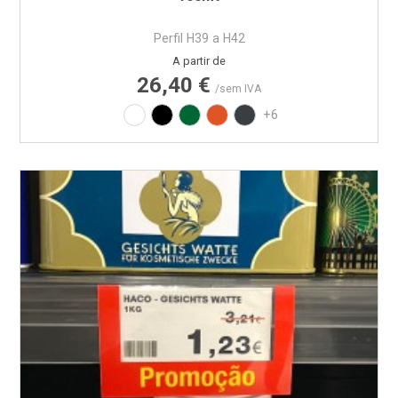
Perfil H39 a H42
Preço
A partir de
26,40 €
/sem IVA
Branco
Preto
Verde RAL6029
Laranja RAL2004
Cinza RAL7016
+6