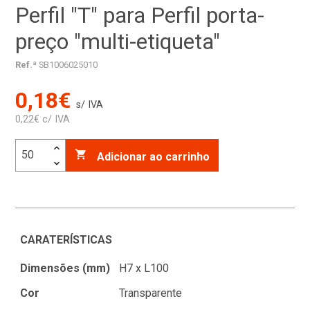
Perfil "T" para Perfil porta-
preço "multi-etiqueta"
Ref.ª
SB1006025010
0,18€
s/ IVA
0,22€ c/ IVA

Adicionar ao carrinho
CARATERÍSTICAS
Dimensões (mm)
H7 x L100
Cor
Transparente