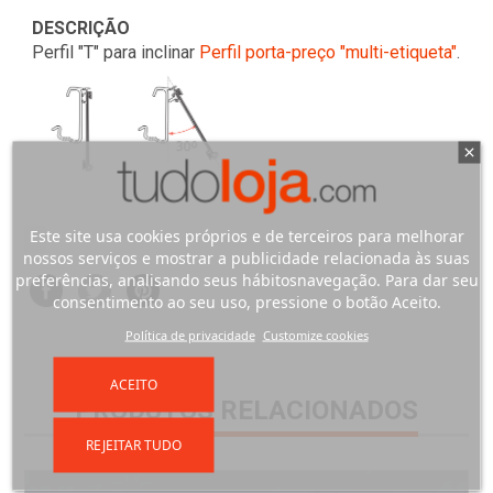
DESCRIÇÃO
Perfil "T" para inclinar
Perfil porta-preço "multi-etiqueta"
.
Este site usa cookies próprios e de terceiros para melhorar
nossos serviços e mostrar a publicidade relacionada às suas
preferências, analisando seus hábitosnavegação. Para dar seu
consentimento ao seu uso, pressione o botão Aceito.
Política de privacidade
Customize cookies
ACEITO
PRODUTOS RELACIONADOS
REJEITAR TUDO