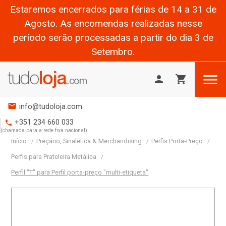
Estaremos encerrados para férias de 14 a 31 de
Agosto. As encomendas realizadas nesse
período serão processadas a partir do dia 3 de
Setembro.

person
shopping_cart
mail
info@tudoloja.com
+351 234 660 033
phone
(chamada para a rede fixa nacional)
Início
Preçário, Sinalética & Merchandising
Perfis Porta-Preço
Perfis para Prateleira Metálica
Perfil "T" para Perfil porta-preço "multi-etiqueta"