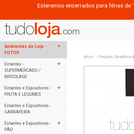
Estaremos encerrados para férias de 
add
Ambientes de Loja -
FOTOS
Início
Preçário, Sinalética
add
Estantes -
SUPERMERCADO /
BRICOLAGE
add
Estantes e Expositores -
FRUTA E LEGUMES
Estantes e Expositores -
GARRAFEIRA
add
Estantes e Expositores -
PÃO