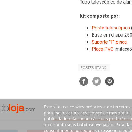
Tubo telescópico de alum
Kit composto por:
Poste telescópico
Base em chapa 25
Suporte "T" pinça
;
Placa PVC
imitação
POSTER STAND
Este site usa cookies próprios e de terceiros
PRODUTOS RELACIONA
para melhorar nossos serviços e mostrar a
publicidade relacionada às suas preferência
analisando seus hábitosnavegação. Para da
consentimento ao seu uso, pressione o botã