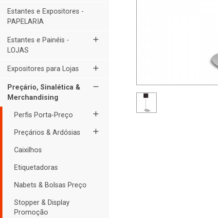
Estantes e Expositores -
PAPELARIA
add
Estantes e Painéis -
LOJAS
add
Expositores para Lojas
remove
Preçário, Sinalética &
Merchandising
add
Perfis Porta-Preço
add
Preçários & Ardósias
Caixilhos
Etiquetadoras
Nabets & Bolsas Preço
Stopper & Display
Promoção