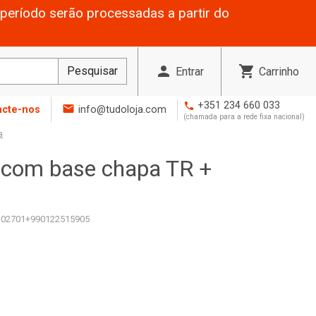
período serão processadas a partir do
person
shopping_cart
Pesquisar
Entrar
Carrinho
+351 234 660 033
phone
mail
acte-nos
info@tudoloja.com
(chamada para a rede fixa nacional)
a
 com base chapa TR +
02701+990122515905