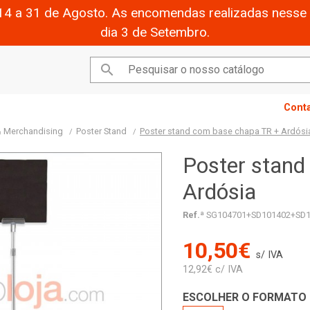
14 a 31 de Agosto. As encomendas realizadas nesse 
dia 3 de Setembro.

Cont
 & Merchandising
Poster Stand
Poster stand com base chapa TR + Ardósi
Poster stand
Ardósia
Ref.ª
SG104701+SD101402+SD1
10,50€
s/ IVA
12,92€ c/ IVA
ESCOLHER O FORMATO