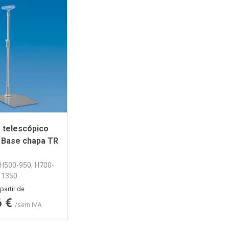
 telescópico
+ Base chapa TR
 H500-950, H700-
1350
Preço
partir de
6 €
/sem IVA