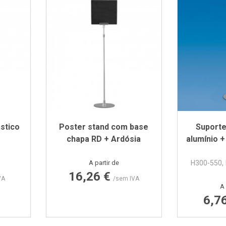
ástico
Poster stand com base
Suporte
chapa RD + Ardósia
alumínio 
Preço
A partir de
H300-550,
16,26 €
VA
/sem IVA
A 
6,7