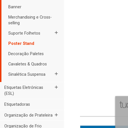
Banner
Merchandising e Cross-
selling
add
Suporte Folhetos
Poster Stand
Decoração Paletes
Cavaletes & Quadros
add
Sinalética Suspensa
add
Etiquetas Eletrónicas
(ESL)
Etiquetadoras
add
Organização de Prateleira
Organização de Frio