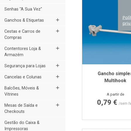
Senhas "A Sua Vez"
Polí
add
Ganchos & Etiquetas
priv
add
Cestas e Carros de
Compras
add
Contentores Loja &
Armazém
add
Segurança para Lojas
Gancho simple
add
Cancelas e Colunas
Multihook
add
Balcões, Móveis &
Preço
Vitrines
A partir de
0,79 €
/sem I
add
Mesas de Saída e
Checkouts
Gestão do Caixa &
Impressoras