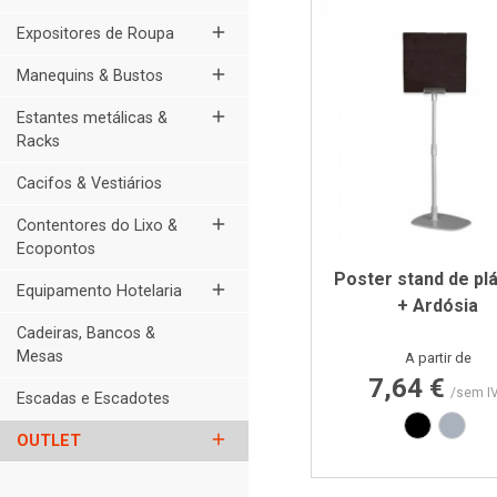
add
Expositores de Roupa
add
Manequins & Bustos
add
Estantes metálicas &
Racks
Cacifos & Vestiários
add
Contentores do Lixo &
Ecopontos
Poster stand de pl
add
Equipamento Hotelaria
+ Ardósia
Cadeiras, Bancos &
Mesas
Preço
A partir de
7,64 €
/sem I
Escadas e Escadotes
Preto
Cinza
add
OUTLET