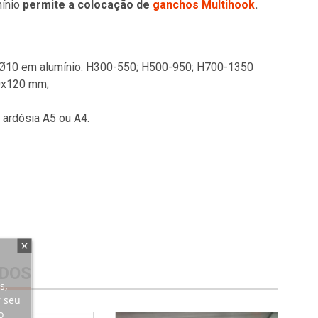
ínio
permite a colocação de
ganchos Multihook
.
Ø10 em alumínio: H300-550; H500-950; H700-1350
0x120 mm;
 ardósia A5 ou A4.
DOS
s,
r seu
o