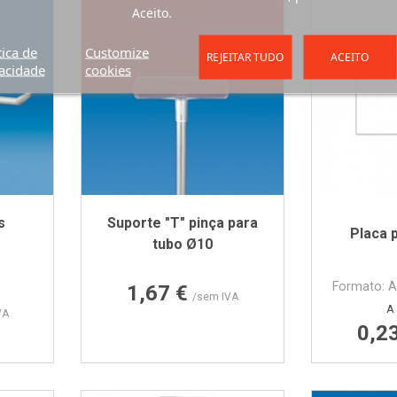
Aceito.
tica de
Customize
REJEITAR TUDO
ACEITO
acidade
cookies
s
Suporte "T" pinça para
Placa 
tubo Ø10
Preço
Formato: A
1,67 €
/sem IVA
A 
VA
0,2