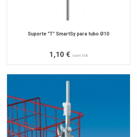
Suporte "T" SmartSy para tubo Ø10
Preço
1,10 €
/sem IVA