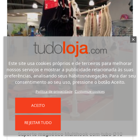
Este site usa cookies próprios e de terceiros para melhorar
nossos serviços e mostrar a publicidade relacionada às suas
preferências, analisando seus hábitosnavegação. Para dar seu
consentimento ao seu uso, pressione o botão Aceito.
Política de privacidade
Customize cookies
ACEITO
REJEITAR TUDO
Suporte magnético Multihook com tubo Ø10