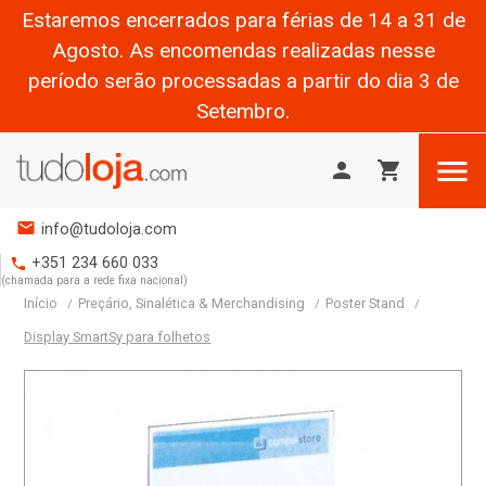
Estaremos encerrados para férias de 14 a 31 de
Agosto. As encomendas realizadas nesse
período serão processadas a partir do dia 3 de
Setembro.

person
shopping_cart
mail
info@tudoloja.com
+351 234 660 033
phone
(chamada para a rede fixa nacional)
Início
Preçário, Sinalética & Merchandising
Poster Stand
Display SmartSy para folhetos