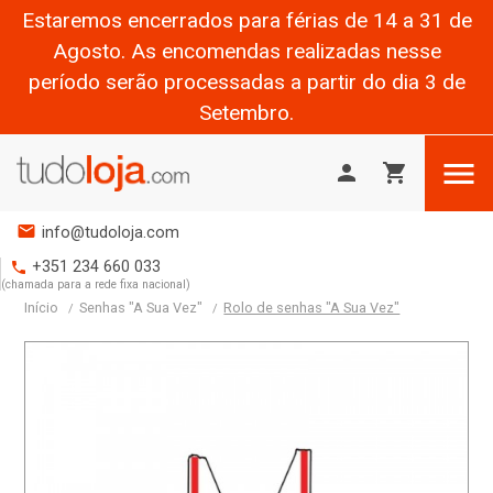
Estaremos encerrados para férias de 14 a 31 de
Agosto. As encomendas realizadas nesse
período serão processadas a partir do dia 3 de
Setembro.

person
shopping_cart
mail
info@tudoloja.com
+351 234 660 033
phone
(chamada para a rede fixa nacional)
Início
Senhas "A Sua Vez"
Rolo de senhas "A Sua Vez"