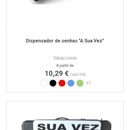
Dispensador de senhas "A Sua Vez"
Várias cores
Preço
A partir de
10,29 €
/sem IVA
Branco
Preto
Vermelho
Azul
Verde
+1