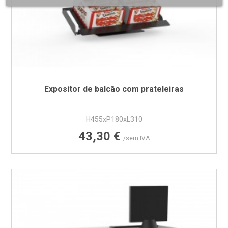
Expositor de balcão com prateleiras
H455xP180xL310
Preço
43,30 €
/sem IVA