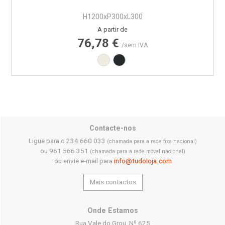
H1200xP300xL300
Preço
A partir de
76,78 €
/sem IVA
Branco RAL9010
Preto RAL9005
Contacte-nos
Ligue para o 234 660 033
(chamada para a rede fixa nacional)
ou 961 566 351
(chamada para a rede móvel nacional)
ou envie e-mail para
info@tudoloja.com
Mais contactos
Onde Estamos
Rua Vale do Grou, Nº 625