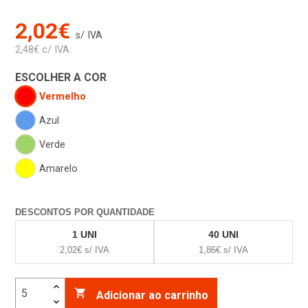
2,02€
s/ IVA
2,48€ c/ IVA
ESCOLHER A COR
Vermelho
Azul
Verde
Amarelo
DESCONTOS POR QUANTIDADE
1 UNI
40 UNI
2,02€ s/ IVA
1,86€ s/ IVA

Adicionar ao carrinho