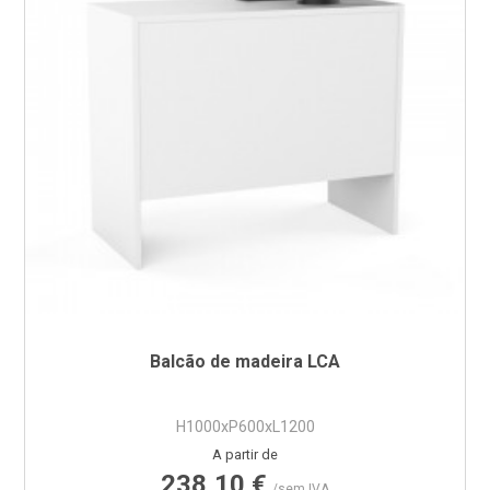
Balcão de madeira LCA
H1000xP600xL1200
Preço
A partir de
238,10 €
/sem IVA