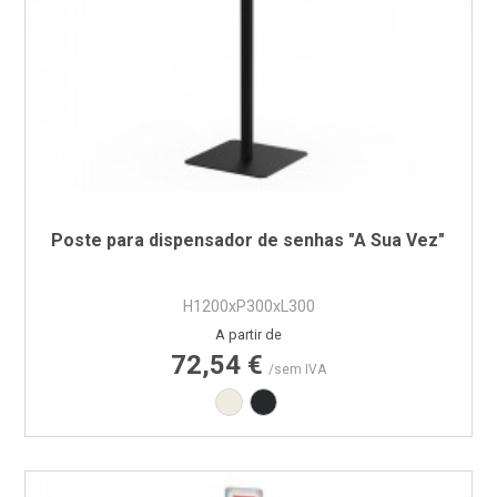
Poste para dispensador de senhas "A Sua Vez"
H1200xP300xL300
Preço
A partir de
72,54 €
/sem IVA
Branco RAL9010
Preto RAL9005