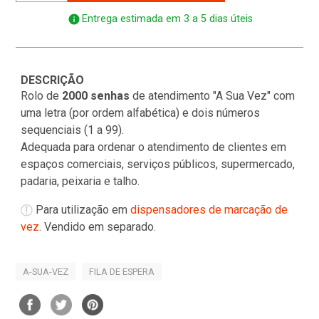
info
Entrega estimada em 3 a 5 dias úteis
DESCRIÇÃO
Rolo de
2000 senhas
de atendimento "A Sua Vez" com
uma letra (por ordem alfabética) e dois números
sequenciais (1 a 99).
Adequada para ordenar o atendimento de clientes em
espaços comerciais, serviços públicos, supermercado,
padaria, peixaria e talho.
Para utilização em
dispensadores de marcação de
vez
. Vendido em separado.
A-SUA-VEZ
FILA DE ESPERA