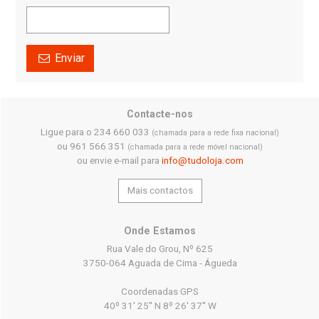
Enviar
Contacte-nos
Ligue para o 234 660 033
(chamada para a rede fixa nacional)
ou 961 566 351
(chamada para a rede móvel nacional)
ou envie e-mail para
info@tudoloja.com
Mais contactos
Onde Estamos
Rua Vale do Grou, Nº 625
3750-064 Aguada de Cima - Águeda
Coordenadas GPS
40º 31' 25'' N 8º 26' 37'' W