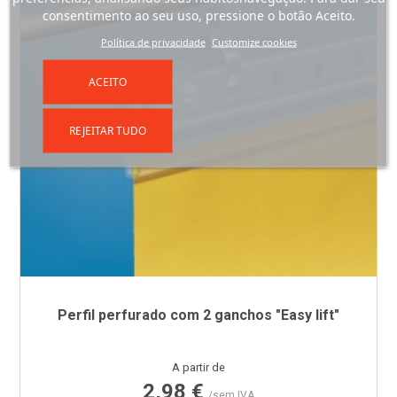
consentimento ao seu uso, pressione o botão Aceito.
Política de privacidade
Customize cookies
ACEITO
REJEITAR TUDO
Perfil perfurado com 2 ganchos "Easy lift"
Preço
A partir de
2,98 €
/sem IVA