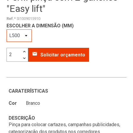
"Easy lift"
Ref.ª
SI1009015910
ESCOLHER A DIMENSÃO (MM)
email
Solicitar orçamento
CARATERÍSTICAS
Cor
Branco
DESCRIÇÃO
Pinça para colocar cartazes, campanhas publicidades,
categorização dos produtos nos corredores.