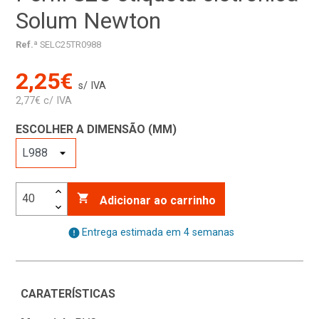
Solum Newton
Ref.ª
SELC25TR0988
2,25€
s/ IVA
2,77€ c/ IVA
ESCOLHER A DIMENSÃO (MM)

Adicionar ao carrinho
error
Entrega estimada em 4 semanas
CARATERÍSTICAS