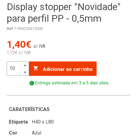
Display stopper "Novidade"
para perfil PP - 0,5mm
Ref.ª
999230415000
1,40€
s/ IVA
1,72€ c/ IVA

Adicionar ao carrinho
info
Entrega estimada em 3 a 5 dias úteis
CARATERÍSTICAS
Etiqueta
H40 x L80
Cor
Azul