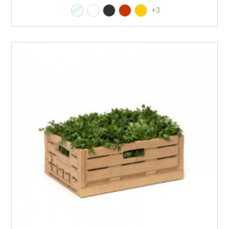
Transparente
Branco RAL9010
Preto RAL9017
Vermelho RAL3020
Amarelo RAL1021
+3