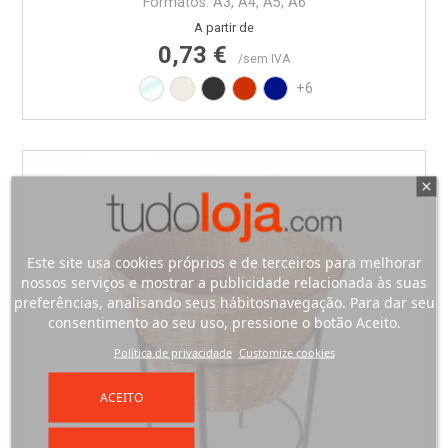
Formatos: A3, A4, A5, A6
Preço normal
Preço
A partir de
0,73 €
/sem IVA
Transparente
Branco RAL9010
Preto RAL9017
Vermelho RAL3020
Azul PAN BLUE REFLEX
+6
Este site usa cookies próprios e de terceiros para melhorar
nossos serviços e mostrar a publicidade relacionada às suas
preferências, analisando seus hábitosnavegação. Para dar seu
consentimento ao seu uso, pressione o botão Aceito.
Política de privacidade
Customize cookies
ACEITO