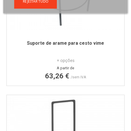
REJEITAR TUDO
Suporte de arame para cesto vime
+ opções
Preço
A partir de
63,26 €
/sem IVA