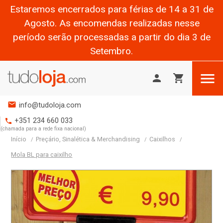
Estaremos encerrados para férias de 14 a 31 de
Agosto. As encomendas realizadas nesse
período serão processadas a partir do dia 3 de
Setembro.

person
shopping_cart
mail
info@tudoloja.com
+351 234 660 033
phone
(chamada para a rede fixa nacional)
Início
Preçário, Sinalética & Merchandising
Caixilhos
Mola BL para caixilho