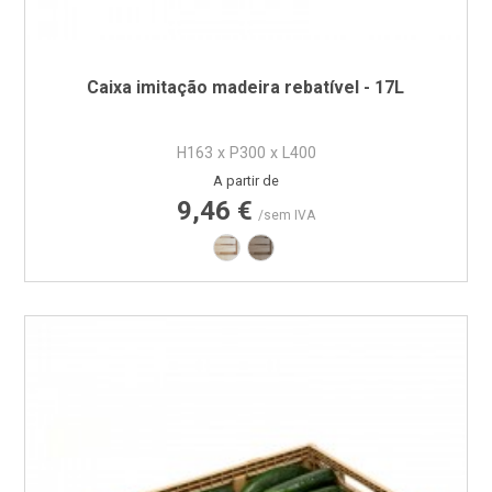
Caixa imitação madeira rebatível - 17L
H163 x P300 x L400
Preço
A partir de
9,46 €
/sem IVA
Imitação Madeira - Castanho Claro
Imitação Madeira - Castanho 