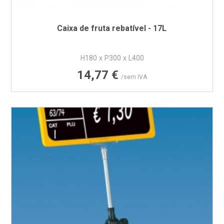
Caixa de fruta rebatível - 17L
H180 x P300 x L400
Preço
14,77 €
/sem IVA