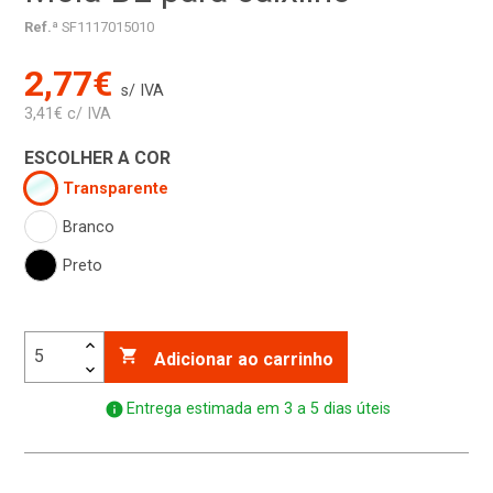
Ref.ª
SF1117015010
2,77€
s/ IVA
3,41€ c/ IVA
ESCOLHER A COR
Transparente
Branco
Preto

Adicionar ao carrinho
info
Entrega estimada em 3 a 5 dias úteis