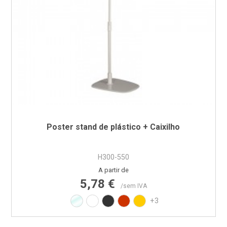
Poster stand de plástico + Caixilho
H300-550
Preço
A partir de
5,78 €
/sem IVA
Transparente
Branco RAL9010
Preto RAL9017
Vermelho RAL3020
Amarelo RAL1021
+3