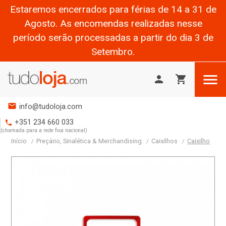
Estaremos encerrados para férias de 14 a 31 de
Agosto. As encomendas realizadas nesse
período serão processadas a partir do dia 3 de
Setembro.

person
shopping_cart
mail
info@tudoloja.com
+351 234 660 033
phone
(chamada para a rede fixa nacional)
Início
Preçário, Sinalética & Merchandising
Caixilhos
Caixilho