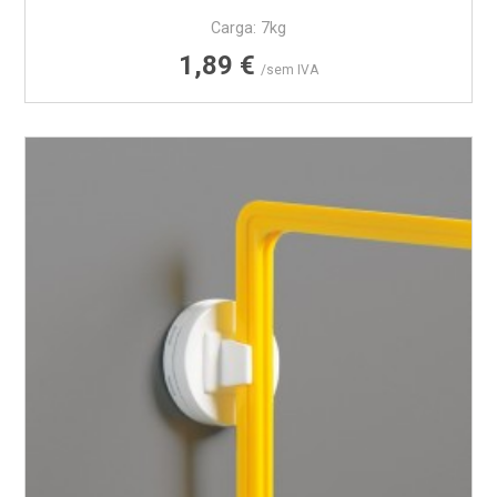
Carga: 7kg
Preço
1,89 €
/sem IVA