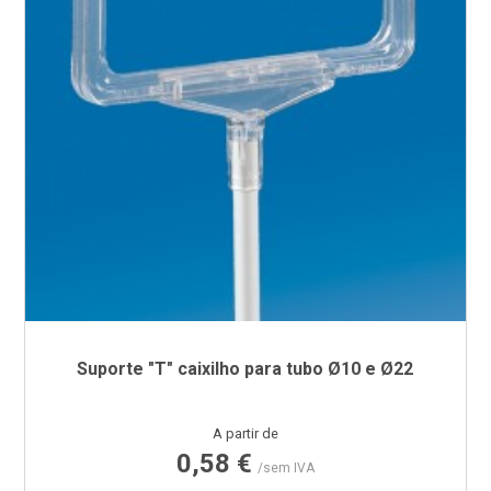
Suporte "T" caixilho para tubo Ø10 e Ø22
Preço
A partir de
0,58 €
/sem IVA