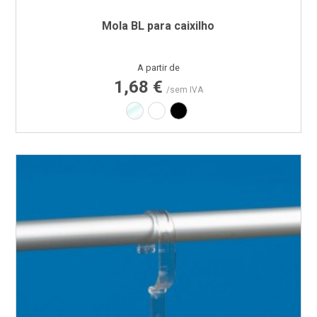
Mola BL para caixilho
Preço
A partir de
1,68 €
/sem IVA
Transparente
Branco
Preto