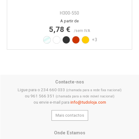
H300-550
Preço
A partir de
5,78 €
/sem IVA
Transparente
Branco RAL9010
Preto RAL9017
Vermelho RAL3020
Amarelo RAL1021
+3
Contacte-nos
Ligue para o 234 660 033
(chamada para a rede fixa nacional)
ou 961 566 351
(chamada para a rede móvel nacional)
ou envie e-mail para
info@tudoloja.com
Mais contactos
Onde Estamos