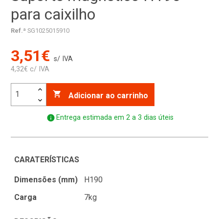
para caixilho
Ref.ª
SG1025015910
3,51€
s/ IVA
4,32€ c/ IVA

Adicionar ao carrinho
info
Entrega estimada em 2 a 3 dias úteis
CARATERÍSTICAS
Dimensões (mm)
H190
Carga
7kg