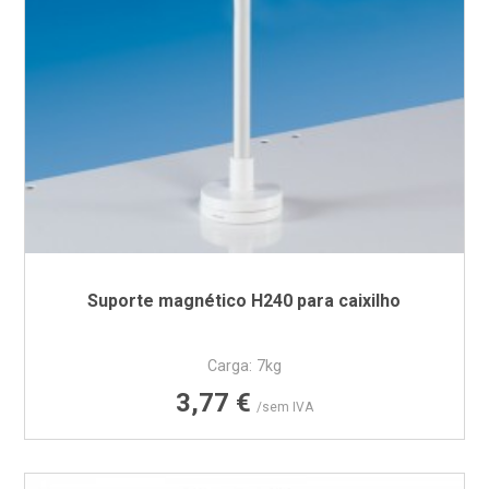
Suporte magnético H240 para caixilho
Carga: 7kg
Preço
3,77 €
/sem IVA