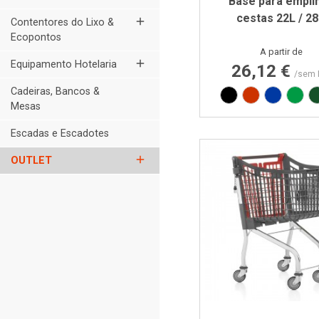
Base para empil
cestas 22L / 2
add
Contentores do Lixo &
Ecopontos
Preço
A partir de
add
Equipamento Hotelaria
26,12 €
/sem 
Cadeiras, Bancos &
Preto
Vermelho RA
Azul PA
Verd
Mesas
Escadas e Escadotes
add
OUTLET