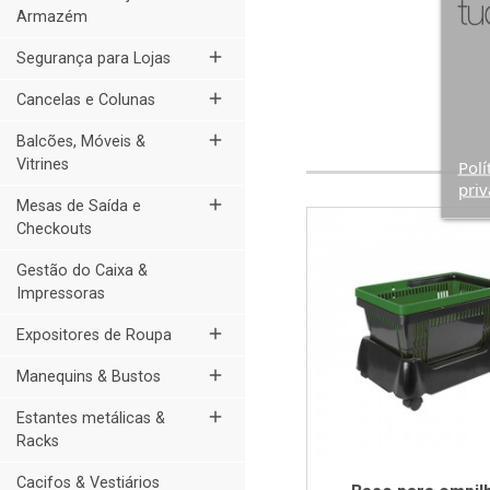
Armazém
add
Segurança para Lojas
add
Cancelas e Colunas
add
Balcões, Móveis &
Vitrines
Polí
priv
add
Mesas de Saída e
Checkouts
Gestão do Caixa &
Impressoras
add
Expositores de Roupa
add
Manequins & Bustos
add
Estantes metálicas &
Racks
Cacifos & Vestiários