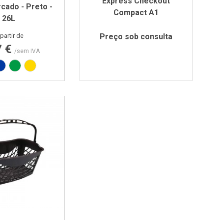
Express Checkout
cado - Preto -
Compact A1
26L
Preço
partir de
Preço sob consulta
7 €
/sem IVA
melho RAL3020
Azul PAN 293C
Verde PAN 347C
Amarelo PAN 012C