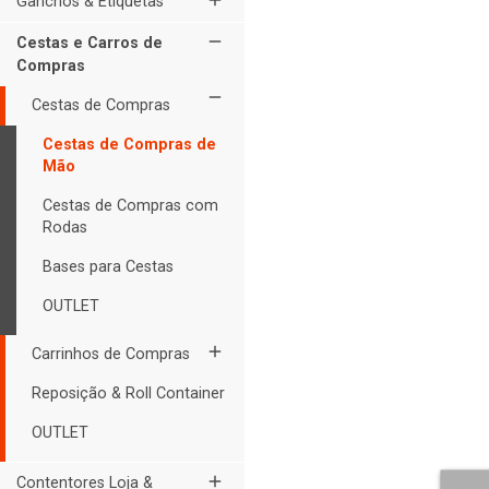
add
Ganchos & Etiquetas
remove
Cestas e Carros de
Compras
remove
Cestas de Compras
Cestas de Compras de
Mão
Cestas de Compras com
Rodas
Bases para Cestas
OUTLET
add
Carrinhos de Compras
Reposição & Roll Container
OUTLET
add
Contentores Loja &