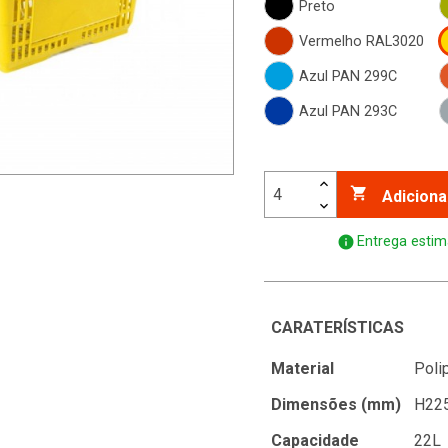
Preto
Vermelho RAL3020
Azul PAN 299C
Azul PAN 293C

Adiciona
info
Entrega estim
CARATERÍSTICAS
Material
Poli
Dimensões (mm)
H225
Capacidade
22L