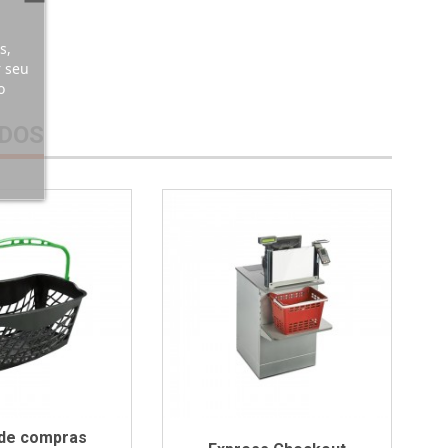
s,
r seu
o
DOS
 de compras