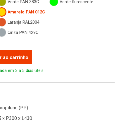
Verde PAN 383C
Verde flurescente
Amarelo PAN 012C
Laranja RAL2004
Cinza PAN 429C
r ao carrinho
ada em 3 a 5 dias úteis
propileno (PP)
 x P300 x L430