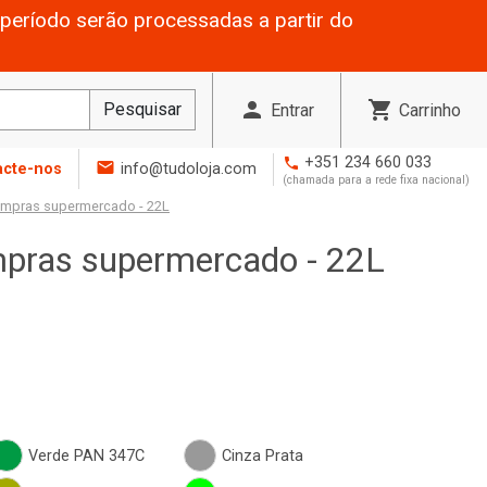
período serão processadas a partir do
person
shopping_cart
Pesquisar
Entrar
Carrinho
+351 234 660 033
phone
mail
acte-nos
info@tudoloja.com
(chamada para a rede fixa nacional)
ompras supermercado - 22L
mpras supermercado - 22L
Verde PAN 347C
Cinza Prata