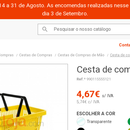
14 a 31 de Agosto. As encomendas realizadas nesse 
dia 3 de Setembro.

Cont
 Compras
Cestas de Compras
Cestas de Compras de Mão
Cesta de c
Cesta de co
Ref.ª
990115555121
4,67€
s/ IVA
5,74€ c/ IVA
ESCOLHER A COR
Transparente