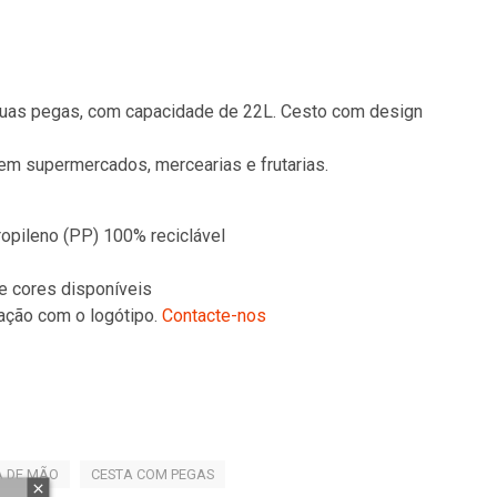
uas pegas, com capacidade de 22L. Cesto com design
m supermercados, mercearias e frutarias.
ropileno (PP) 100% reciclável
e cores disponíveis
ação com o logótipo.
Contacte-nos
A DE MÃO
CESTA COM PEGAS