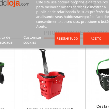
Este site usa cookies próprios e de terceiros
para melhorar nossos serviços e mostrar a
publicidade relacionada às suas preferência
analisando seus hábitosnavegação. Para da
consentimento ao seu uso, pressione o botã
Aceito.
PRODUTOS RELACIONA
tica de
Customize
REJEITAR TUDO
ACEITO
acidade
cookies
Cesta