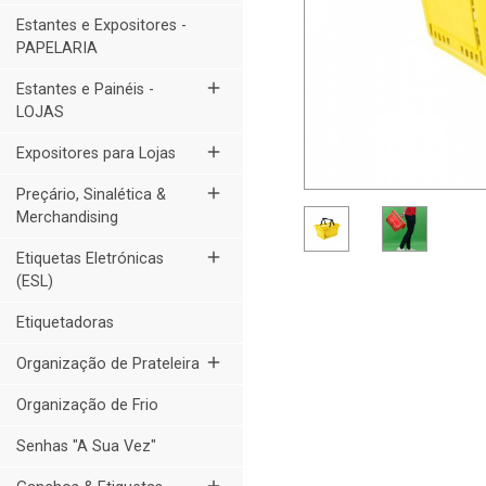
Estantes e Expositores -
PAPELARIA
add
Estantes e Painéis -
LOJAS
add
Expositores para Lojas
add
Preçário, Sinalética &
Merchandising
add
Etiquetas Eletrónicas
(ESL)
Etiquetadoras
add
Organização de Prateleira
Organização de Frio
Senhas "A Sua Vez"