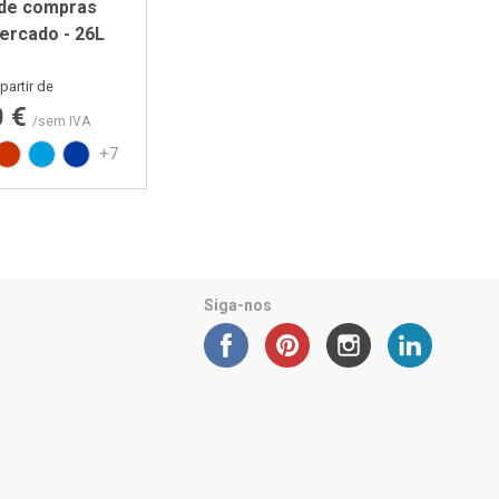
 de compras
ercado - 26L
Preço
partir de
0 €
/sem IVA
cido
to
Vermelho RAL3020
Azul PAN 299C
Azul PAN 293C
+7
Siga-nos