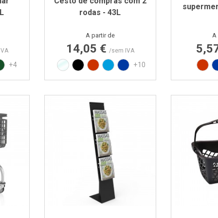
har
Cesto de compras com 2
supermer
8L
rodas - 43L
Preço
A partir de
A 
14,05 €
5,5
IVA
/sem IVA
L3020
N 293C
e PAN 347C
Verde PAN 357C
Translúcido
Preto
Vermelho RAL3020
Azul PAN 299C
Azul PAN 293C
Ver
+4
+10