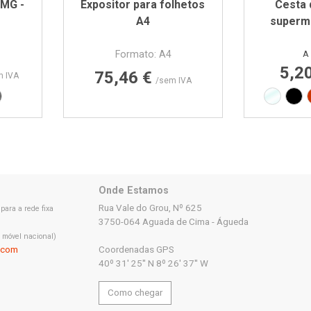
 MG -
Expositor para folhetos
Cesta
A4
superm
Formato: A4
A 
5,2
Preço
75,46 €
m IVA
/sem IVA
9
 RAL3000
 RAL5002
inza RAL7015
Translú
Pre
Onde Estamos
Rua Vale do Grou, Nº 625
ara a rede fixa
3750-064 Aguada de Cima - Águeda
 móvel nacional)
.com
Coordenadas GPS
40º 31' 25'' N 8º 26' 37'' W
Como chegar