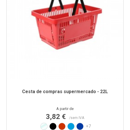
Cesta de compras supermercado - 22L
Preço
A partir de
3,82 €
/sem IVA
Transparente
Preto
Vermelho RAL3020
Azul PAN 299C
Azul PAN 293C
+7