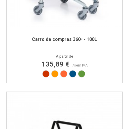
Carro de compras 360º - 100L
Preço
A partir de
135,89 €
/sem IVA
Vermelho RAL3020
Amarelo RAL1003
Laranja RAL2008
Azul RAL5005
Verde RAL6018