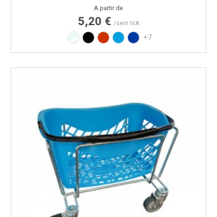
Preço
A partir de
5,20 €
/sem IVA
Translúcido
Preto
Vermelho RAL3020
Azul PAN 299C
Azul PAN 293C
+7