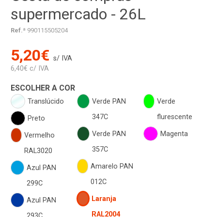
supermercado - 26L
Ref.ª
990115505204
5,20€
s/ IVA
6,40€ c/ IVA
ESCOLHER A COR
Translúcido
Verde PAN
Verde
347C
flurescente
Preto
Verde PAN
Magenta
Vermelho
357C
RAL3020
Amarelo PAN
Azul PAN
012C
299C
Laranja
Azul PAN
RAL2004
293C