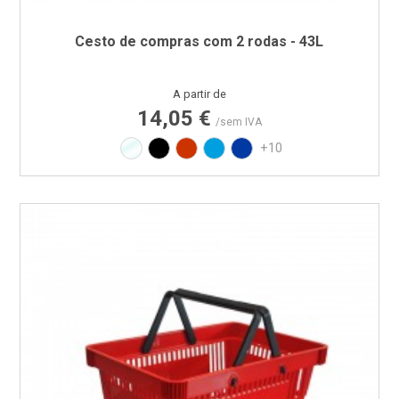
Cesto de compras com 2 rodas - 43L
Preço
A partir de
14,05 €
/sem IVA
Translúcido
Preto
Vermelho RAL3020
Azul PAN 299C
Azul PAN 293C
+10