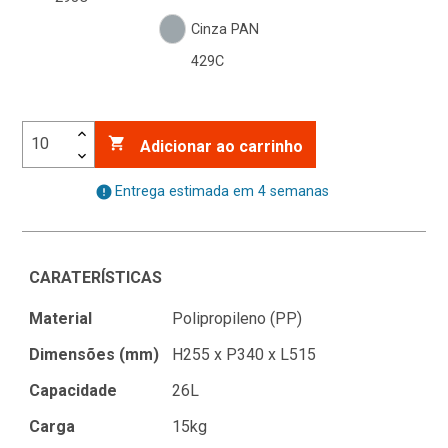
Cinza PAN
429C

Adicionar ao carrinho
error
Entrega estimada em 4 semanas
CARATERÍSTICAS
Material
Polipropileno (PP)
Dimensões (mm)
H255 x P340 x L515
Capacidade
26L
Carga
15kg