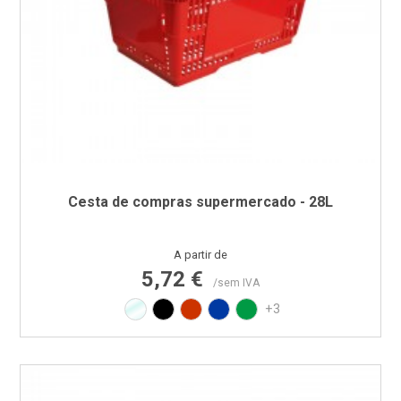
Cesta de compras supermercado - 28L
Preço
A partir de
5,72 €
/sem IVA
Transparente
Preto
Vermelho RAL3020
Azul PAN 293C
Verde PAN 347C
+3