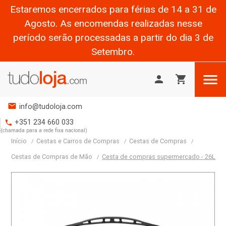
Estaremos encerrados para férias de 14 a 31 de
Agosto. As encomendas realizadas nesse
período serão processadas a partir do dia 3 de
Setembro.

person
shopping_cart
mail
info@tudoloja.com
+351 234 660 033
phone
(chamada para a rede fixa nacional)
Início
Cestas e Carros de Compras
Cestas de Compras
Cestas de Compras de Mão
Cesta de compras supermercado - 26L