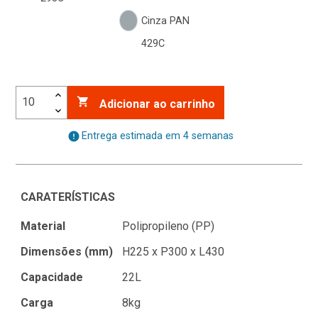
Cinza PAN
429C

Adicionar ao carrinho
error
Entrega estimada em 4 semanas
CARATERÍSTICAS
Material
Polipropileno (PP)
Dimensões (mm)
H225 x P300 x L430
Capacidade
22L
Carga
8kg