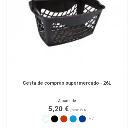
Cesta de compras supermercado - 26L
Preço
A partir de
5,20 €
/sem IVA
Translúcido
Preto
Vermelho RAL3020
Azul PAN 299C
Azul PAN 293C
+7