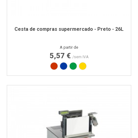
Cesta de compras supermercado - Preto - 26L
Preço
A partir de
5,57 €
/sem IVA
Vermelho RAL3020
Azul PAN 293C
Verde PAN 347C
Amarelo PAN 012C