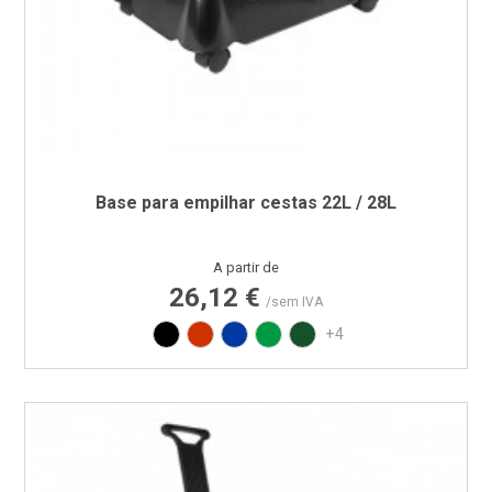
Base para empilhar cestas 22L / 28L
Preço
A partir de
26,12 €
/sem IVA
Preto
Vermelho RAL3020
Azul PAN 293C
Verde PAN 347C
Verde PAN 357C
+4