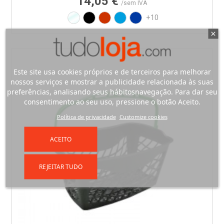
14,05 €
/sem IVA
Translúcido
Preto
Vermelho RAL3020
Azul PAN 299C
Azul PAN 293C
+10
Este site usa cookies próprios e de terceiros para melhorar
nossos serviços e mostrar a publicidade relacionada às suas
preferências, analisando seus hábitosnavegação. Para dar seu
consentimento ao seu uso, pressione o botão Aceito.
Política de privacidade
Customize cookies
ACEITO
REJEITAR TUDO