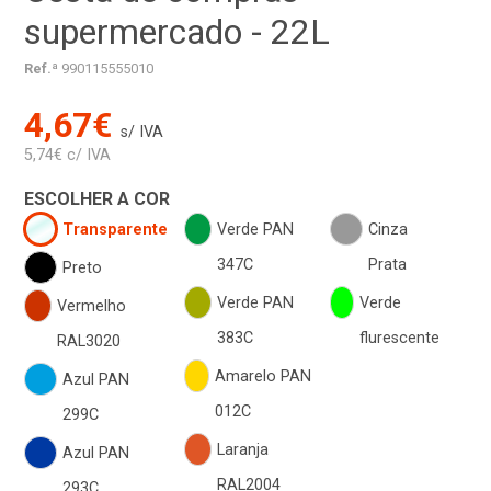
supermercado - 22L
Ref.ª
990115555010
4,67€
s/ IVA
5,74€ c/ IVA
ESCOLHER A COR
Transparente
Verde PAN
Cinza
347C
Prata
Preto
Verde PAN
Verde
Vermelho
383C
flurescente
RAL3020
Amarelo PAN
Azul PAN
012C
299C
Laranja
Azul PAN
RAL2004
293C