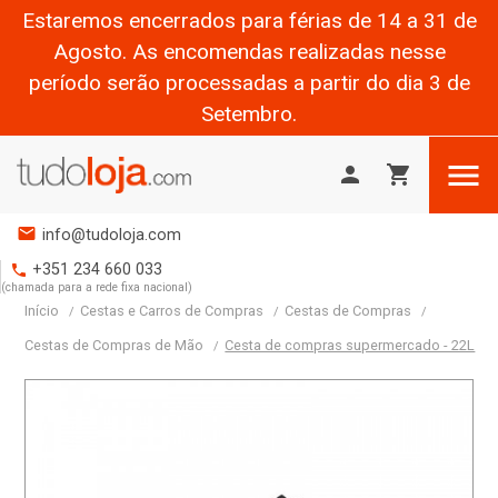
Estaremos encerrados para férias de 14 a 31 de
Agosto. As encomendas realizadas nesse
período serão processadas a partir do dia 3 de
Setembro.

person
shopping_cart
mail
info@tudoloja.com
+351 234 660 033
phone
(chamada para a rede fixa nacional)
Início
Cestas e Carros de Compras
Cestas de Compras
Cestas de Compras de Mão
Cesta de compras supermercado - 22L