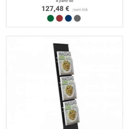
Preço
A partir de
127,48 €
/sem IVA
Verde RAL6029
Vermelho RAL3000
Azul RAL5002
Cinza RAL7015