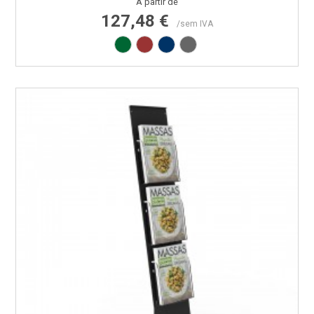
Preço
A partir de
127,48 €
/sem IVA
Verde RAL6029
Vermelho RAL3000
Azul RAL5002
Cinza RAL7015