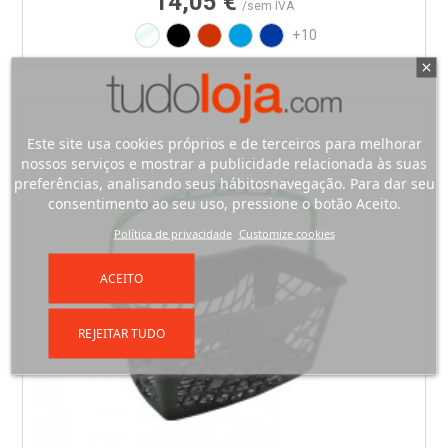
14,05 €
/sem IVA
Translúcido
Preto
Vermelho RAL3020
Azul PAN 299C
Azul PAN 293C
+10
Este site usa cookies próprios e de terceiros para melhorar
nossos serviços e mostrar a publicidade relacionada às suas
preferências, analisando seus hábitosnavegação. Para dar seu
consentimento ao seu uso, pressione o botão Aceito.
Política de privacidade
Customize cookies
ACEITO
REJEITAR TUDO