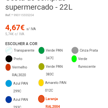
supermercado - 22L
Ref.ª
990115555204
4,67€
s/ IVA
5,74€ c/ IVA
ESCOLHER A COR
Transparente
Verde PAN
Cinza Prata
347C
Preto
Verde
Verde PAN
flurescente
Vermelho
383C
RAL3020
Amarelo PAN
Azul PAN
012C
299C
Laranja
Azul PAN
RAL2004
293C