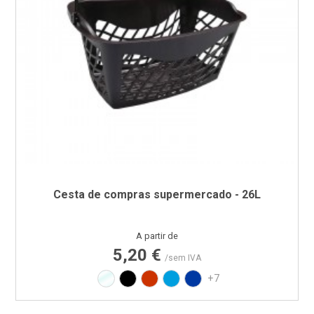
Cesta de compras supermercado - 26L
Preço
A partir de
5,20 €
/sem IVA
Translúcido
Preto
Vermelho RAL3020
Azul PAN 299C
Azul PAN 293C
+7