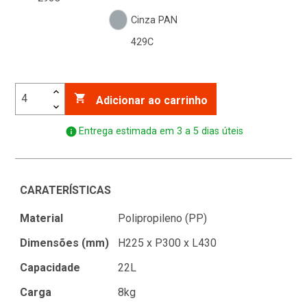
Cinza PAN
429C

Adicionar ao carrinho
info
Entrega estimada em 3 a 5 dias úteis
CARATERÍSTICAS
Material
Polipropileno (PP)
Dimensões (mm)
H225 x P300 x L430
Capacidade
22L
Carga
8kg