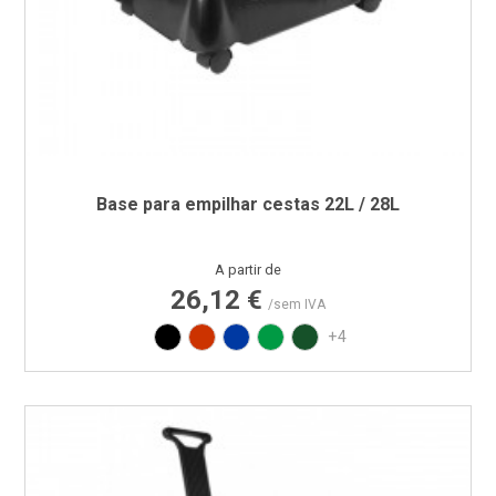
Base para empilhar cestas 22L / 28L
Preço
A partir de
26,12 €
/sem IVA
Preto
Vermelho RAL3020
Azul PAN 293C
Verde PAN 347C
Verde PAN 357C
+4