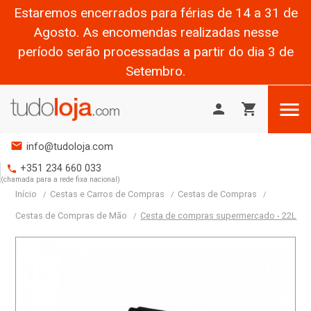
Estaremos encerrados para férias de 14 a 31 de
Agosto. As encomendas realizadas nesse
período serão processadas a partir do dia 3 de
Setembro.

person
shopping_cart
mail
info@tudoloja.com
+351 234 660 033
phone
(chamada para a rede fixa nacional)
Início
Cestas e Carros de Compras
Cestas de Compras
Cestas de Compras de Mão
Cesta de compras supermercado - 22L