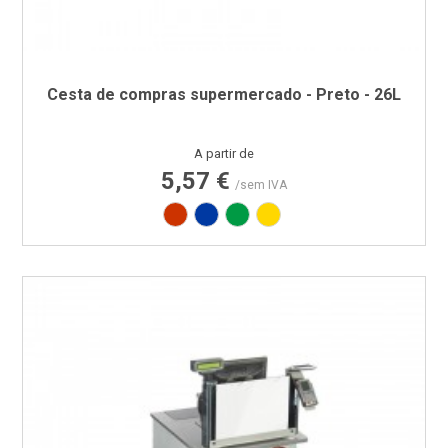
Cesta de compras supermercado - Preto - 26L
Preço
A partir de
5,57 €
/sem IVA
Vermelho RAL3020
Azul PAN 293C
Verde PAN 347C
Amarelo PAN 012C