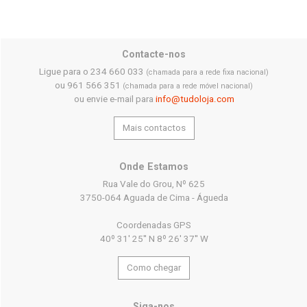
Contacte-nos
Ligue para o 234 660 033
(chamada para a rede fixa nacional)
ou 961 566 351
(chamada para a rede móvel nacional)
ou envie e-mail para
info@tudoloja.com
Mais contactos
Onde Estamos
Rua Vale do Grou, Nº 625
3750-064 Aguada de Cima - Águeda
Coordenadas GPS
40º 31' 25'' N 8º 26' 37'' W
Como chegar
Siga-nos