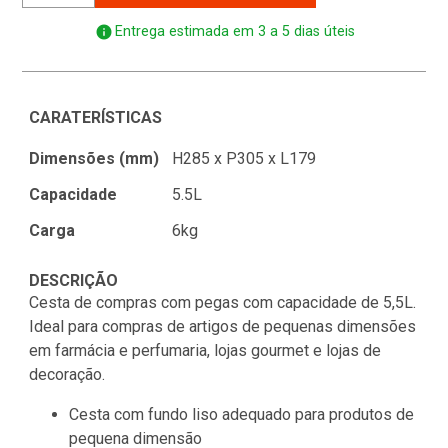
info
Entrega estimada em 3 a 5 dias úteis
CARATERÍSTICAS
Dimensões (mm)
H285 x P305 x L179
Capacidade
5.5L
Carga
6kg
DESCRIÇÃO
Cesta de compras com pegas com capacidade de 5,5L.
Ideal para compras de artigos de pequenas dimensões
em farmácia e perfumaria, lojas gourmet e lojas de
decoração.
Cesta com fundo liso adequado para produtos de
pequena dimensão