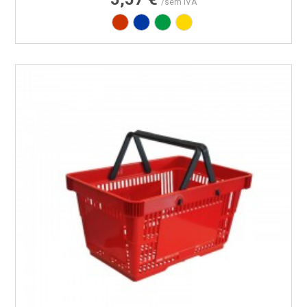
/sem IVA
Vermelho RAL3020
Azul PAN 293C
Verde PAN 347C
Amarelo PAN 012C