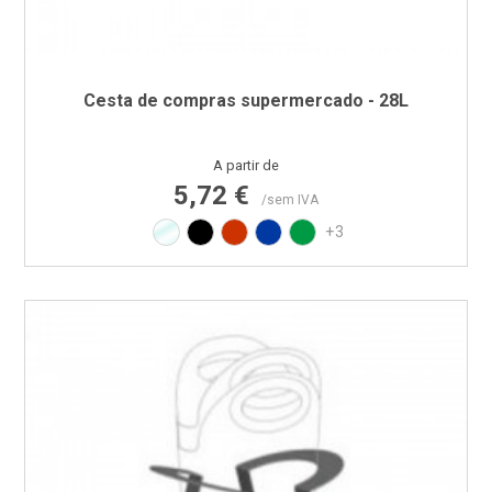
Cesta de compras supermercado - 28L
Preço
A partir de
5,72 €
/sem IVA
Transparente
Preto
Vermelho RAL3020
Azul PAN 293C
Verde PAN 347C
+3