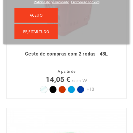
Política de privacidade
Customize cookies
ACEITO
REJEITAR TUDO
Cesto de compras com 2 rodas - 43L
Preço
A partir de
14,05 €
/sem IVA
Translúcido
Preto
Vermelho RAL3020
Azul PAN 299C
Azul PAN 293C
+10