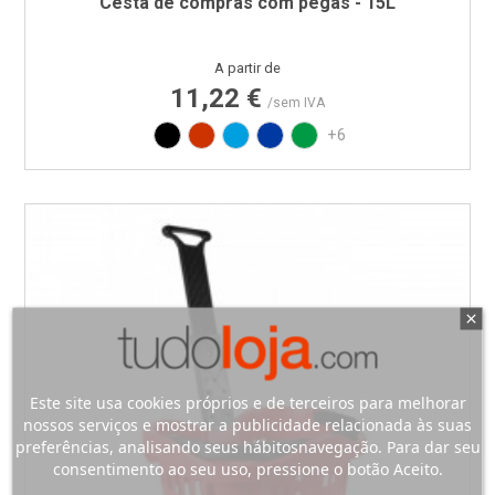
Cesta de compras com pegas - 15L
Preço
A partir de
11,22 €
/sem IVA
Preto
Vermelho RAL3020
Azul PAN 299C
Azul PAN 293C
Verde PAN 347C
+6
Este site usa cookies próprios e de terceiros para melhorar
nossos serviços e mostrar a publicidade relacionada às suas
preferências, analisando seus hábitosnavegação. Para dar seu
consentimento ao seu uso, pressione o botão Aceito.