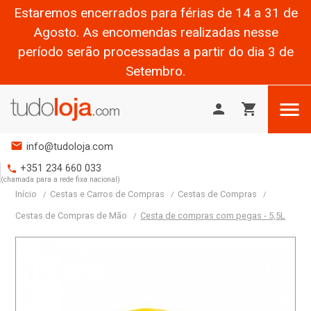
Estaremos encerrados para férias de 14 a 31 de
Agosto. As encomendas realizadas nesse
período serão processadas a partir do dia 3 de
Setembro.

person
shopping_cart
mail
info@tudoloja.com
+351 234 660 033
phone
(chamada para a rede fixa nacional)
Início
Cestas e Carros de Compras
Cestas de Compras
Cestas de Compras de Mão
Cesta de compras com pegas - 5,5L