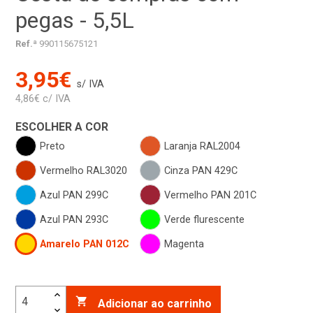
pegas - 5,5L
Ref.ª
990115675121
3,95€
s/ IVA
4,86€ c/ IVA
ESCOLHER A COR
Preto
Laranja RAL2004
Vermelho RAL3020
Cinza PAN 429C
Azul PAN 299C
Vermelho PAN 201C
Azul PAN 293C
Verde flurescente
Amarelo PAN 012C
Magenta

Adicionar ao carrinho