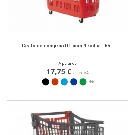
Cesto de compras DL com 4 rodas - 55L
Preço
A partir de
17,75 €
/sem IVA
Preto
Vermelho RAL3020
Azul PAN 299C
Azul PAN 293C
Verde PAN 347C
+6