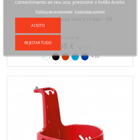
consentimento ao seu uso, pressione o botão Aceito.
Política de privacidade
Customize cookies
Cesto de compras com 2 rodas - 43L
ACEITO
Preço
A partir de
REJEITAR TUDO
14,05 €
/sem IVA
Translúcido
Preto
Vermelho RAL3020
Azul PAN 299C
Azul PAN 293C
+10