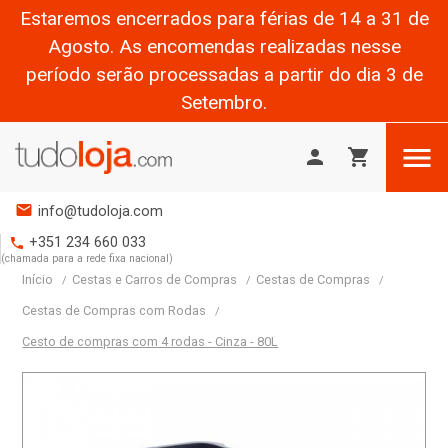
Estaremos encerrados para férias de 14 a 31 de
Agosto. As encomendas realizadas nesse
período serão processadas a partir do dia 3 de
Setembro.

person
shopping_cart
mail
info@tudoloja.com
+351 234 660 033
phone
(chamada para a rede fixa nacional)
Início
Cestas e Carros de Compras
Cestas de Compras
Cestas de Compras com Rodas
Cesto de compras com 4 rodas - Cinza - 80L