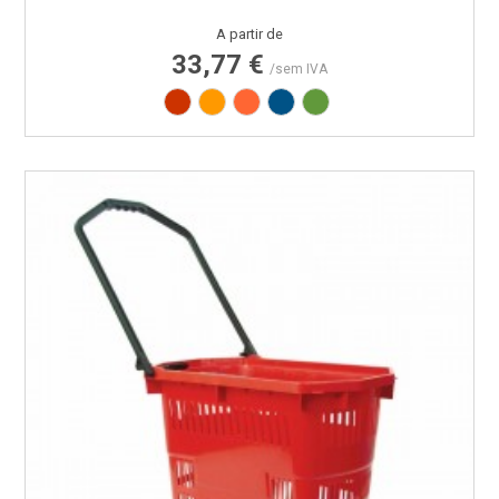
Preço
A partir de
33,77 €
/sem IVA
Vermelho RAL3020
Amarelo RAL1003
Laranja RAL2008
Azul RAL5005
Verde RAL6018