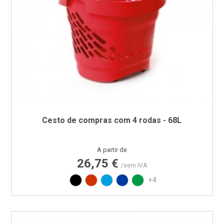
Cesto de compras com 4 rodas - 68L
Preço
A partir de
26,75 €
/sem IVA
Preto
Vermelho RAL3020
Azul PAN 299C
Azul PAN 293C
Verde PAN 347C
+4