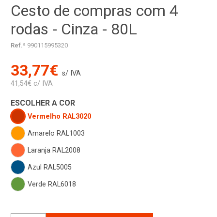
Cesto de compras com 4
rodas - Cinza - 80L
Ref.ª
990115995320
33,77€
s/ IVA
41,54€ c/ IVA
ESCOLHER A COR
Vermelho RAL3020
Amarelo RAL1003
Laranja RAL2008
Azul RAL5005
Verde RAL6018