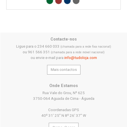
Verde RAL6029
Vermelho RAL3000
Azul RAL5002
Cinza RAL7015
Contacte-nos
Ligue para o 234 660 033
(chamada para a rede fixa nacional)
ou 961 566 351
(chamada para a rede móvel nacional)
ou envie e-mail para
info@tudoloja.com
Mais contactos
Onde Estamos
Rua Vale do Grou, Nº 625
3750-064 Aguada de Cima - Águeda
Coordenadas GPS
40º 31' 25'' N 8º 26' 37'' W