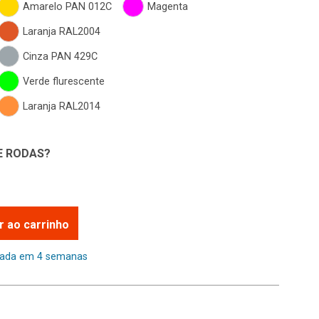
Amarelo PAN 012C
Magenta
Laranja RAL2004
Cinza PAN 429C
Verde flurescente
Laranja RAL2014
E RODAS?
r ao carrinho
mada em 4 semanas