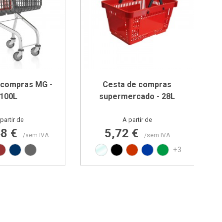
 compras MG -
Cesta de compras
100L
supermercado - 28L
Preço
Preço
partir de
A partir de
48 €
5,72 €
/sem IVA
/sem IVA
de RAL6029
Vermelho RAL3000
Azul RAL5002
Cinza RAL7015
Transparente
Preto
Vermelho RAL3020
Azul PAN 293C
Verde PAN 347C
+3