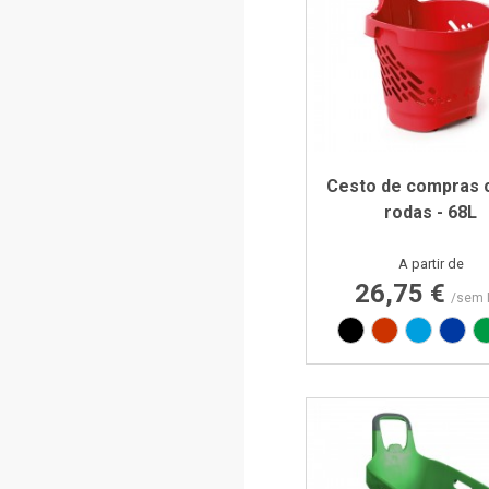
Cesto de compras 
rodas - 68L
Preço
A partir de
26,75 €
/sem 
Preto
Vermelho RA
Azul PA
Azul