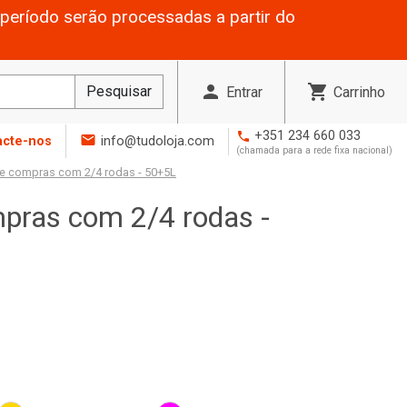
período serão processadas a partir do
person
shopping_cart
Pesquisar
Entrar
Carrinho
+351 234 660 033
phone
mail
acte-nos
info@tudoloja.com
(chamada para a rede fixa nacional)
e compras com 2/4 rodas - 50+5L
pras com 2/4 rodas -