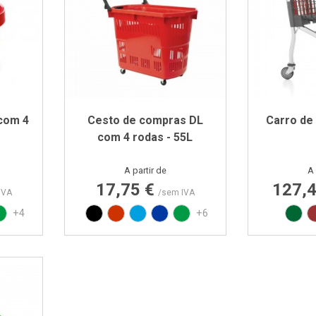
com 4
Cesto de compras DL
Carro de
com 4 rodas - 55L
Preço
A partir de
A 
17,75 €
127,
IVA
/sem IVA
L3020
N 299C
 PAN 293C
Verde PAN 347C
Preto
Vermelho RAL3020
Azul PAN 299C
Azul PAN 293C
Verde PAN 347C
Ver
+4
+6