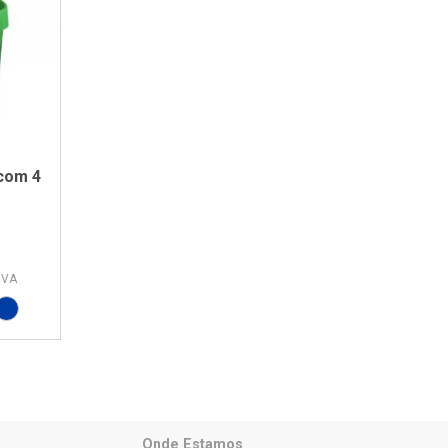
com 4
IVA
20 + Cinza RAL7016
347C + Cinza RAL7016
L5002 + Cinza RAL7016
relo PAN 012C + Cinza RAL7016
Azul PAN 293C + Azul PAN 293C
Onde Estamos