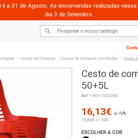
14 a 31 de Agosto. As encomendas realizadas nesse 
dia 3 de Setembro.

Cont
 Compras
Cestas de Compras
Cestas de Compras com Rodas
Cesto d
Cesto de com
50+5L
Ref.ª
990115535300
16,13€
s/ IVA
19,84€ c/ IVA
ESCOLHER A COR