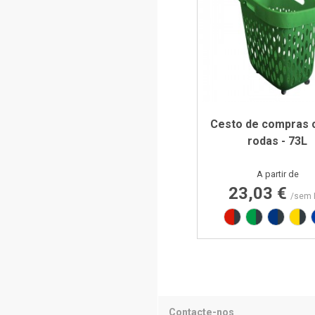
Cesto de compras 
rodas - 73L
Preço
A partir de
23,03 €
/sem 
Vermelho RAL30
Verde PAN 
Azul RA
Ama
Contacte-nos