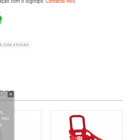
ação com o logótipo.
Contacte-nos
.
A COM 4 RODAS
DOS
s,
r seu
o