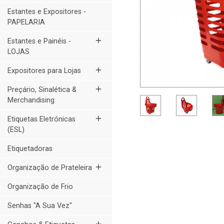
Estantes e Expositores -
PAPELARIA
add
Estantes e Painéis -
LOJAS
add
Expositores para Lojas
add
Preçário, Sinalética &
Merchandising
add
Etiquetas Eletrónicas
(ESL)
Etiquetadoras
add
Organização de Prateleira
Organização de Frio
Senhas "A Sua Vez"