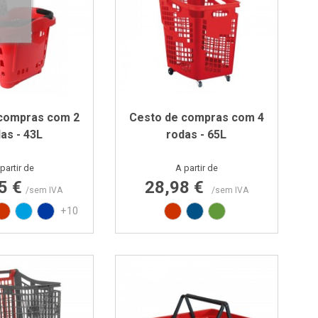
 compras com 2
Cesto de compras com 4
as - 43L
rodas - 65L
Preço
Preço
partir de
A partir de
5 €
28,98 €
/sem IVA
/sem IVA
ido
to
Vermelho RAL3020
Azul PAN 299C
Azul PAN 293C
Vermelho RAL3020
Azul RAL5005
Verde RAL6018
+10