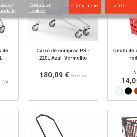
tica de
Customize
REJEITAR TUDO
ACEITO
acidade
cookies
s de
Carro de compras PS -
Cesto de
L
220L Azul_Vermelho
rod
Preço
A 
180,09 €
/sem IVA
14,0
m IVA
Translúc
Pre