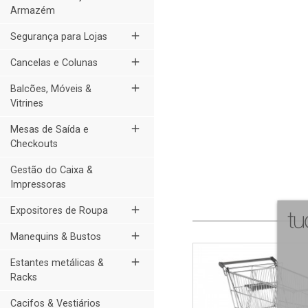
Armazém
add
Segurança para Lojas
add
Cancelas e Colunas
add
Balcões, Móveis &
Vitrines
add
Mesas de Saída e
Checkouts
Gestão do Caixa &
Impressoras
add
Expositores de Roupa
add
Manequins & Bustos
add
Estantes metálicas &
Racks
Cacifos & Vestiários