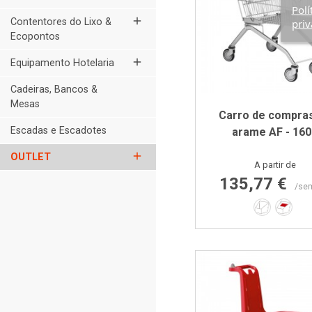
Polí
add
Contentores do Lixo &
priv
Ecopontos
add
Equipamento Hotelaria
Cadeiras, Bancos &
Mesas
Carro de compra
Escadas e Escadotes
arame AF - 160
add
OUTLET
Preço
A partir de
135,77 €
/se
Não
Sim