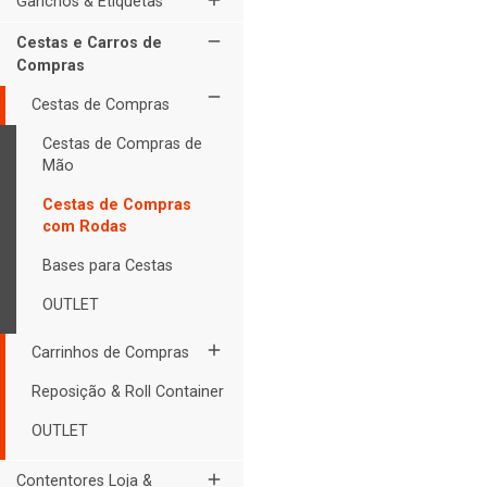
add
Ganchos & Etiquetas
remove
Cestas e Carros de
Compras
remove
Cestas de Compras
Cestas de Compras de
Mão
Cestas de Compras
com Rodas
Bases para Cestas
OUTLET
add
Carrinhos de Compras
Reposição & Roll Container
OUTLET
add
Contentores Loja &