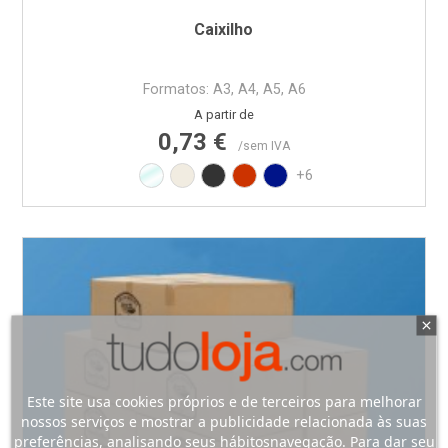
Caixilho
Formatos: A3, A4, A5, A6
Preço normal
Preço
A partir de
0,73 €
/sem IVA
Transparente
Branco RAL9010
Preto RAL9017
Vermelho RAL3020
Azul PAN BLUE REFLEX
+6
Este site usa cookies próprios e de terceiros para melhorar
nossos serviços e mostrar a publicidade relacionada às suas
preferências, analisando seus hábitosnavegação. Para dar seu