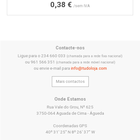
0,38 €
/sem IVA
Contacte-nos
Ligue para o 234 660 033
(chamada para a rede fixa nacional)
ou 961 566 351
(chamada para a rede móvel nacional)
ou envie e-mail para
info@tudoloja.com
Mais contactos
Onde Estamos
Rua Vale do Grou, Nº 625
3750-064 Aguada de Cima - Águeda
Coordenadas GPS
40º 31' 25'' N 8º 26' 37'' W