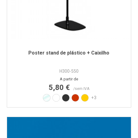
Poster stand de plástico + Caixilho
H300-550
Preço
A partir de
5,80 €
/sem IVA
Transparente
Branco RAL9010
Preto RAL9017
Vermelho RAL3020
Amarelo RAL1021
+3