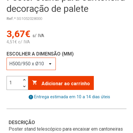
decoração de palete
Ref.ª
SG1052028000
3,67€
s/ IVA
4,51€ c/ IVA
ESCOLHER A DIMENSÃO (MM)

Adicionar ao carrinho
error
Entrega estimada em 10 a 14 dias úteis
DESCRIÇÃO
Poster stand telescópico para encaixar em cantoneiras