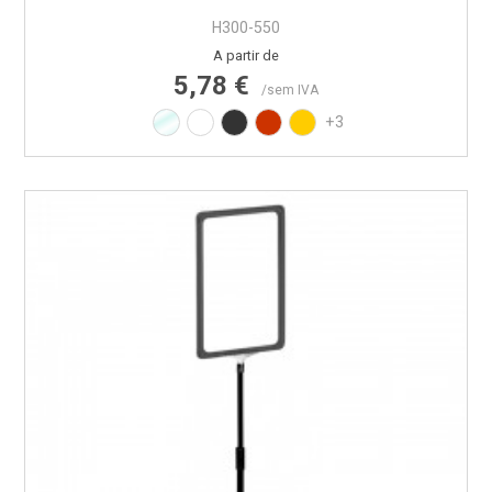
H300-550
Preço
A partir de
5,78 €
/sem IVA
Transparente
Branco RAL9010
Preto RAL9017
Vermelho RAL3020
Amarelo RAL1021
+3