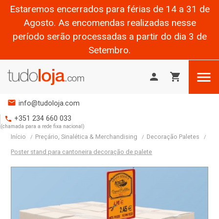
Estaremos encerrados para férias de 14 a 31 de
Agosto. As encomendas realizadas nesse
período serão processadas a partir do dia 3 de
Setembro.

person
shopping_cart
mail
info@tudoloja.com
+351 234 660 033
phone
(chamada para a rede fixa nacional)
Início
Preçário, Sinalética & Merchandising
Decoração Paletes
Poster stand para cantoneira decoração de palete