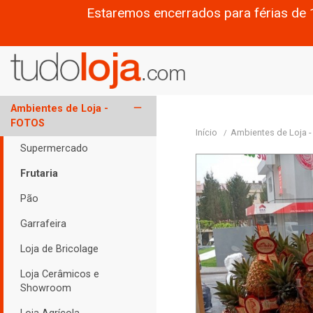
Estaremos encerrados para férias de 
remove
Ambientes de Loja -
FOTOS
Início
Ambientes de Loja 
Supermercado
Frutaria
Pão
Garrafeira
Loja de Bricolage
Loja Cerâmicos e
Showroom