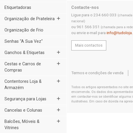
Contacte-nos
Etiquetadoras
Ligue para o 234 660 033
(chamada p
add
Organização de Prateleira
nacional)
ou 961 566 351
(chamada para a rede
Organização de Frio
ou envie e-mail para
info@tudoloja
Senhas "A Sua Vez"
Mais contactos
add
Ganchos & Etiquetas
add
Cestas e Carros de
Compras
Termos e condições de venda
add
Contentores Loja &
Todos os artigos apresentados no site e
Armazém
encomenda. Os dados dos apresentados t
em contactar-nos se identificar alguma
add
Segurança para Lojas
ilustrativas. Em caso de dúvida na apres
add
Cancelas e Colunas
add
Balcões, Móveis &
Vitrines