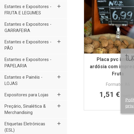
add
Estantes e Expositores -
FRUTA E LEGUMES
Estantes e Expositores -
GARRAFEIRA
add
Estantes e Expositores -
PÃO
Placa pvc imita
Estantes e Expositores -
PAPELARIA
ardósia com impres
Fruta
add
Estantes e Painéis -
LOJAS
Formato: A6
Preço
1,51 €
add
Expositores para Lojas
/sem I
Polí
priv
add
Preçário, Sinalética &
Merchandising
add
Etiquetas Eletrónicas
(ESL)