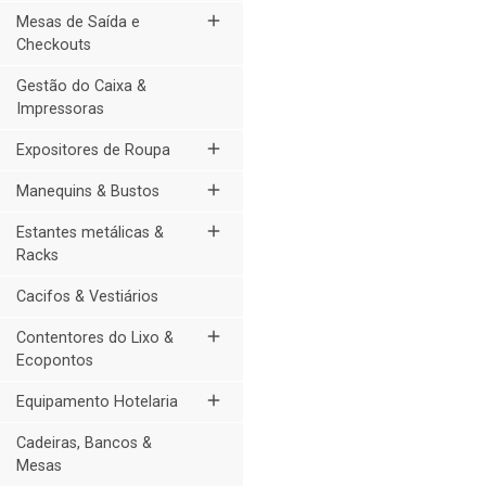
add
Mesas de Saída e
Checkouts
Gestão do Caixa &
Impressoras
add
Expositores de Roupa
add
Manequins & Bustos
add
Estantes metálicas &
Racks
Cacifos & Vestiários
add
Contentores do Lixo &
Ecopontos
add
Equipamento Hotelaria
Cadeiras, Bancos &
Mesas