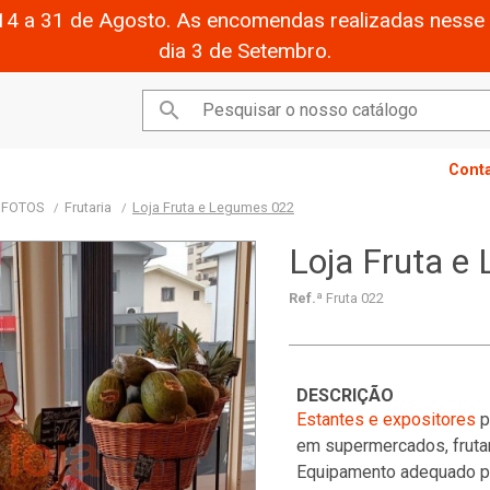
14 a 31 de Agosto. As encomendas realizadas nesse 
dia 3 de Setembro.

Cont
- FOTOS
Frutaria
Loja Fruta e Legumes 022
Loja Fruta e
Ref.ª
Fruta 022
DESCRIÇÃO
Estantes e expositores
p
em supermercados, fruta
Equipamento adequado pa