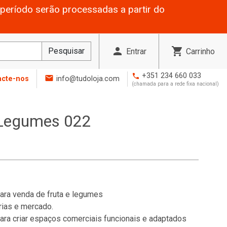
período serão processadas a partir do
person
shopping_cart
Pesquisar
Entrar
Carrinho
+351 234 660 033
phone
mail
acte-nos
info@tudoloja.com
(chamada para a rede fixa nacional)
 Legumes 022
ara venda de fruta e legumes
rias e mercado.
ra criar espaços comerciais funcionais e adaptados