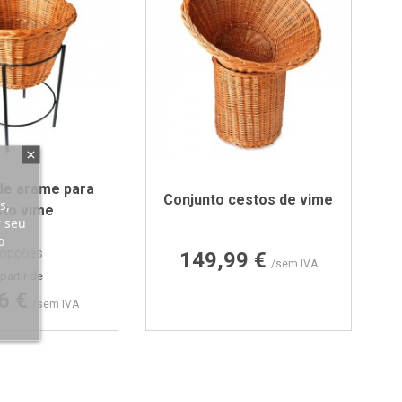
de arame para
Conjunto cestos de vime
s,
sto vime
r seu
o
Preço
 opções
149,99 €
/sem IVA
Preço
partir de
6 €
/sem IVA