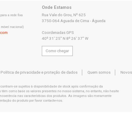
Onde Estamos
Rua Vale do Grou, Nº 625
ara a rede fixa
3750-064 Aguada de Cima - Águeda
 móvel nacional)
.com
Coordenadas GPS
40º 31' 25'' N 8º 26' 37'' W
Como chegar
Política de privacidade e proteção de dados
Quem somos
Novos
ncontram-se sujeitos à disponibilidade de stock após confirmação da
êm como base os valores presentes no nosso sistema, no entanto, não hesite
 incoerência nas características dos produtos. As imagens são meramente
entação do produto por favor contacte-nos.