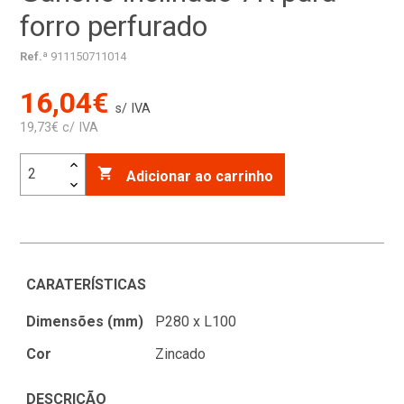
forro perfurado
Ref.ª
911150711014
16,04€
s/ IVA
19,73€ c/ IVA

Adicionar ao carrinho
CARATERÍSTICAS
Dimensões (mm)
P280 x L100
Cor
Zincado
DESCRIÇÃO