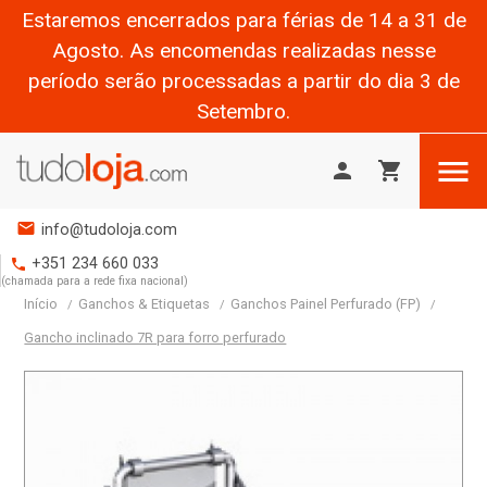
Estaremos encerrados para férias de 14 a 31 de
Agosto. As encomendas realizadas nesse
período serão processadas a partir do dia 3 de
Setembro.

person
shopping_cart
mail
info@tudoloja.com
+351 234 660 033
phone
(chamada para a rede fixa nacional)
Início
Ganchos & Etiquetas
Ganchos Painel Perfurado (FP)
Gancho inclinado 7R para forro perfurado