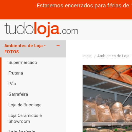
Estaremos encerrados para férias de 
remove
Ambientes de Loja -
FOTOS
Início
Ambientes de Loja 
Supermercado
Frutaria
Pão
Garrafeira
Loja de Bricolage
Loja Cerâmicos e
Showroom