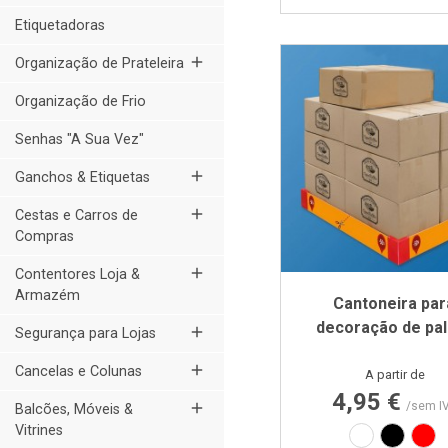
Etiquetadoras
add
Organização de Prateleira
Organização de Frio
Senhas "A Sua Vez"
add
Ganchos & Etiquetas
add
Cestas e Carros de
Compras
add
Contentores Loja &
Armazém
Cantoneira par
decoração de pa
add
Segurança para Lojas
add
Cancelas e Colunas
Preço
A partir de
4,95 €
add
/sem I
Balcões, Móveis &
Vitrines
Branco
Preto
Ver