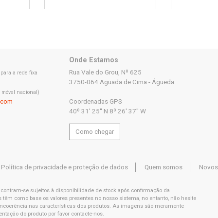
Onde Estamos
Rua Vale do Grou, Nº 625
ara a rede fixa
3750-064 Aguada de Cima - Águeda
 móvel nacional)
.com
Coordenadas GPS
40º 31' 25'' N 8º 26' 37'' W
Como chegar
Política de privacidade e proteção de dados
Quem somos
Novos
ncontram-se sujeitos à disponibilidade de stock após confirmação da
êm como base os valores presentes no nosso sistema, no entanto, não hesite
 incoerência nas características dos produtos. As imagens são meramente
entação do produto por favor contacte-nos.