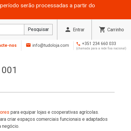
período serão processadas a partir do
person
shopping_cart
Pesquisar
Entrar
Carrinho
+351 234 660 033
phone
mail
acte-nos
info@tudoloja.com
(chamada para a rede fixa nacional)
a 001
tores
para equipar lojas e cooperativas agrícolas.
ra criar espaços comerciais funcionais e adaptados
 negócio.