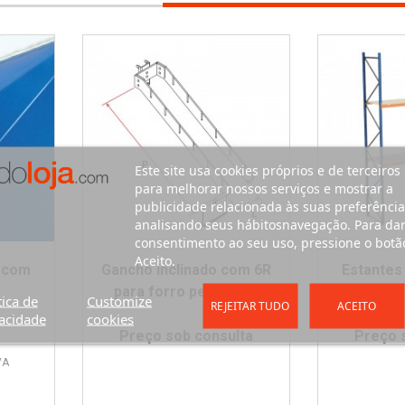
Este site usa cookies próprios e de terceiros
para melhorar nossos serviços e mostrar a
publicidade relacionada às suas preferência
analisando seus hábitosnavegação. Para da
consentimento ao seu uso, pressione o botã
Aceito.
o com
Gancho inclinado com 6R
Estante
para forro perfurado
Pratelei
tica de
Customize
REJEITAR TUDO
ACEITO
acidade
cookies
Preço sob consulta
Preço 
VA
nte
o