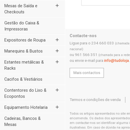
add
Mesas de Saída e
Checkouts
Gestão do Caixa &
Impressoras
Contacte-nos
add
Expositores de Roupa
Ligue para o 234 660 033
(chamada p
nacional)
add
Manequins & Bustos
ou 961 566 351
(chamada para a rede
ou envie e-mail para
info@tudoloja
add
Estantes metálicas &
Racks
Mais contactos
Cacifos & Vestiários
add
Contentores do Lixo &
Ecopontos
Termos e condições de venda
add
Equipamento Hotelaria
Todos os artigos apresentados no site e
Cadeiras, Bancos &
encomenda. Os dados dos apresentados t
em contactar-nos se identificar alguma
Mesas
ilustrativas. Em caso de dúvida na apres