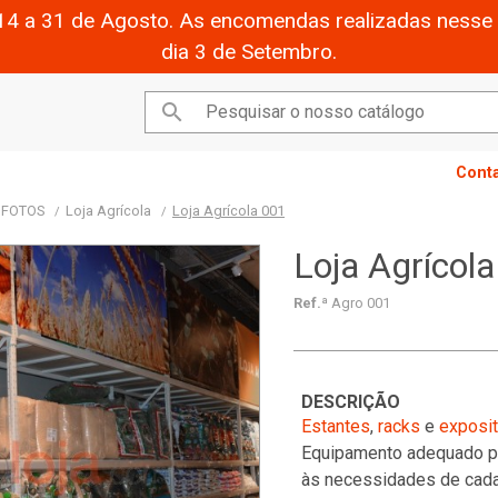
14 a 31 de Agosto. As encomendas realizadas nesse 
dia 3 de Setembro.

Cont
- FOTOS
Loja Agrícola
Loja Agrícola 001
Loja Agrícol
Ref.ª
Agro 001
DESCRIÇÃO
Estantes
,
racks
e
exposi
Equipamento adequado pa
às necessidades de cada