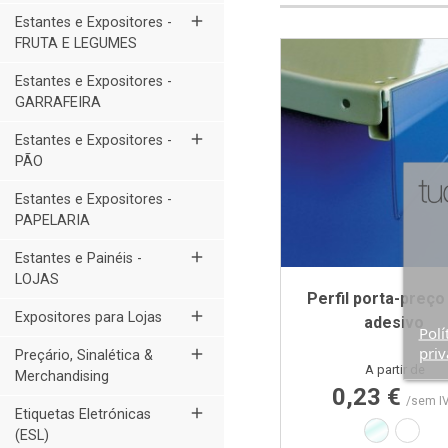
add
Estantes e Expositores -
FRUTA E LEGUMES
Estantes e Expositores -
GARRAFEIRA
add
Estantes e Expositores -
PÃO
Estantes e Expositores -
PAPELARIA
add
Estantes e Painéis -
LOJAS
Perfil porta-preç
add
Expositores para Lojas
adesivo
Polí
priv
add
Preçário, Sinalética &
Preço
A partir de
Merchandising
0,23 €
/sem I
add
Etiquetas Eletrónicas
Transpare
Branc
(ESL)