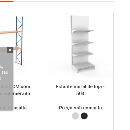
s,
r seu
o
s Rack CM com
Estante mural de loja -
ra aglomerado
503
sob consulta
Preço sob consulta
Branco RAL9002
Preto RAL9005