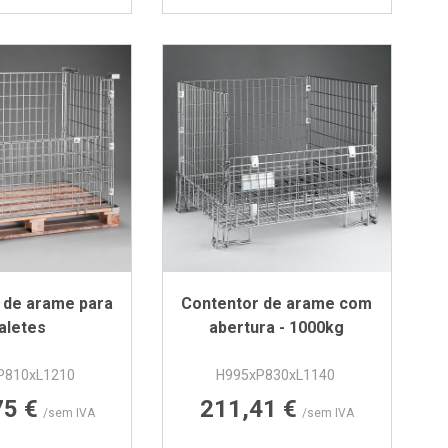
 de arame para
Contentor de arame com
aletes
abertura - 1000kg
P810xL1210
H995xP830xL1140
Preço
Preço
75 €
211,41 €
/sem IVA
/sem IVA