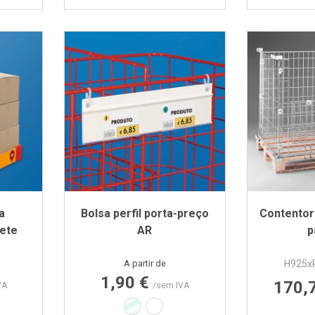
a
Bolsa perfil porta-preço
Contentor
lete
AR
p
Preço
A partir de
H925x
1,90 €
170,
VA
/sem IVA
melho
Transparente
Branco