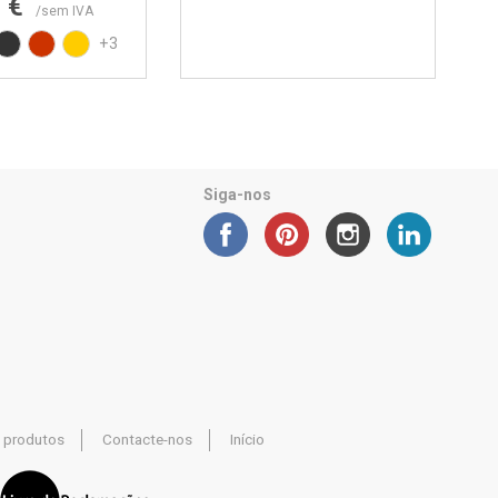
8 €
/sem IVA
rente
nco RAL9010
Preto RAL9017
Vermelho RAL3020
Amarelo RAL1021
+3
Siga-nos
 produtos
Contacte-nos
Início