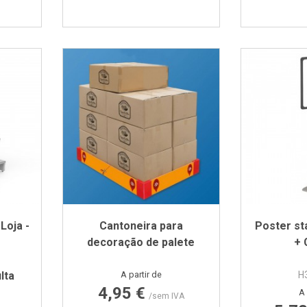
0 mm
 mm
Loja -
Cantoneira para
Poster st
decoração de palete
+ 
Preço
lta
A partir de
H
4,95 €
A 
AL9002
o RAL9005
/sem IVA