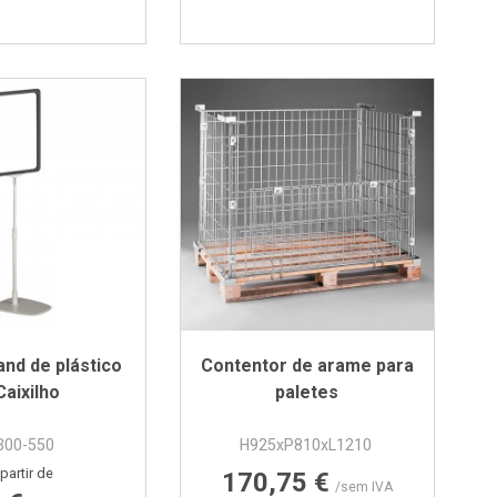
and de plástico
Contentor de arame para
Caixilho
paletes
300-550
H925xP810xL1210
Preço
Preço
partir de
170,75 €
/sem IVA