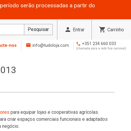
período serão processadas a partir do
person
shopping_cart
Pesquisar
Entrar
Carrinho
+351 234 660 033
phone
mail
acte-nos
info@tudoloja.com
(chamada para a rede fixa nacional)
 013
tores
para equipar lojas e cooperativas agrícolas.
ra criar espaços comerciais funcionais e adaptados
 negócio.