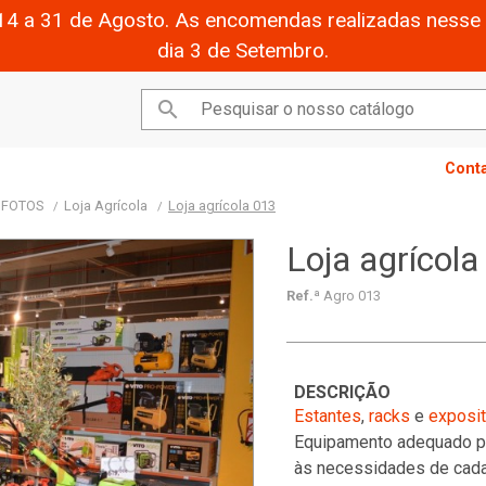
14 a 31 de Agosto. As encomendas realizadas nesse 
dia 3 de Setembro.

Cont
- FOTOS
Loja Agrícola
Loja agrícola 013
Loja agrícola
Ref.ª
Agro 013
DESCRIÇÃO
Estantes
,
racks
e
exposi
Equipamento adequado pa
às necessidades de cada