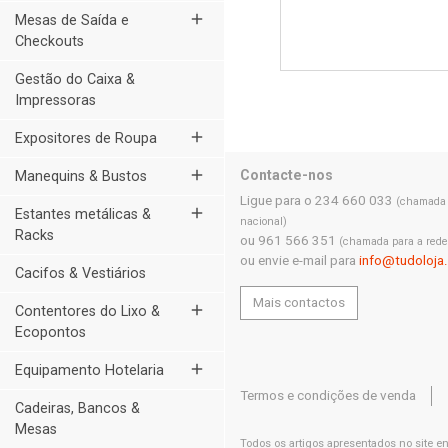
add
Mesas de Saída e
Checkouts
Gestão do Caixa &
Impressoras
add
Expositores de Roupa
add
Contacte-nos
Manequins & Bustos
Ligue para o 234 660 033
(chamada p
add
Estantes metálicas &
nacional)
Racks
ou 961 566 351
(chamada para a rede
ou envie e-mail para
info@tudoloja
Cacifos & Vestiários
Mais contactos
add
Contentores do Lixo &
Ecopontos
add
Equipamento Hotelaria
Termos e condições de venda
Cadeiras, Bancos &
Mesas
Todos os artigos apresentados no site e