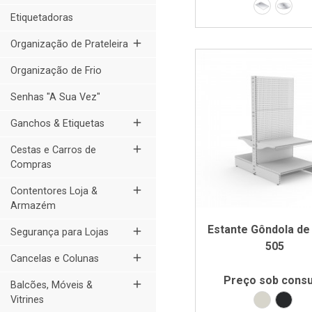
200 x 30
Ø355
Etiquetadoras
add
Organização de Prateleira
Organização de Frio
Senhas "A Sua Vez"
add
Ganchos & Etiquetas
add
Cestas e Carros de
Compras
add
Contentores Loja &
Armazém
Estante Gôndola de 
add
Segurança para Lojas
505
add
Cancelas e Colunas
Preço sob consu
add
Balcões, Móveis &
Branco R
Pret
Vitrines