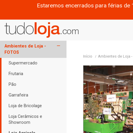
Estaremos encerrados para férias de 
remove
Ambientes de Loja -
FOTOS
Início
Ambientes de Loja 
Supermercado
Frutaria
Pão
Garrafeira
Loja de Bricolage
Loja Cerâmicos e
Showroom