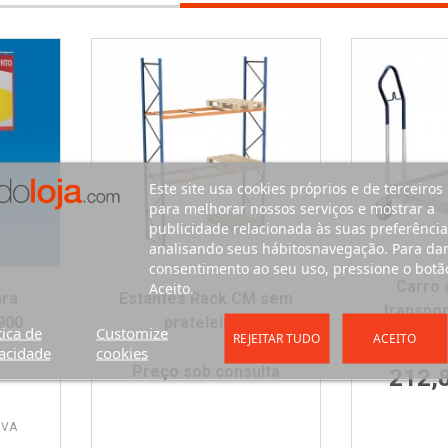
Este site usa cookies próprios e de terceiros
para melhorar nossos serviços e mostrar a
publicidade relacionada às suas preferência
analisando seus hábitosnavegação. Para da
consentimento ao seu uso, pressione o botã
Carro
Aceito.
ara
Estantes Rack CM sem
transpor
900
prateleiras
tica de
Customize
REJEITAR TUDO
ACEITO
acidade
cookies
Preço sob consulta
212,
IVA