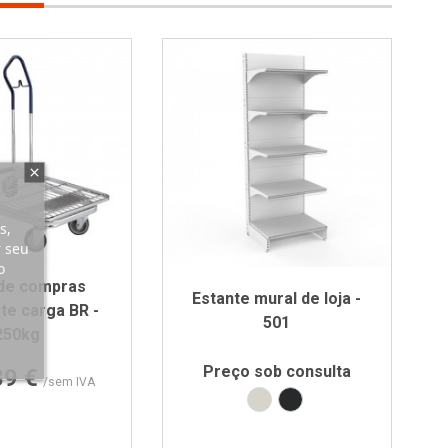
s,
r seu
o
 de compras
Estante mural de loja -
te carga BR -
501
250kg
Preço
Preço sob consulta
89 €
/sem IVA
Branco RAL9002
Preto RAL9005