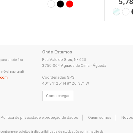
5,7
Branco
Preto
Vermelho
Transpa
Bra
Onde Estamos
Rua Vale do Grou, Nº 625
ara a rede fixa
3750-064 Aguada de Cima - Águeda
 móvel nacional)
.com
Coordenadas GPS
40º 31' 25'' N 8º 26' 37'' W
Como chegar
Política de privacidade e proteção de dados
Quem somos
Novos
ncontram-se sujeitos à disponibilidade de stock após confirmação da