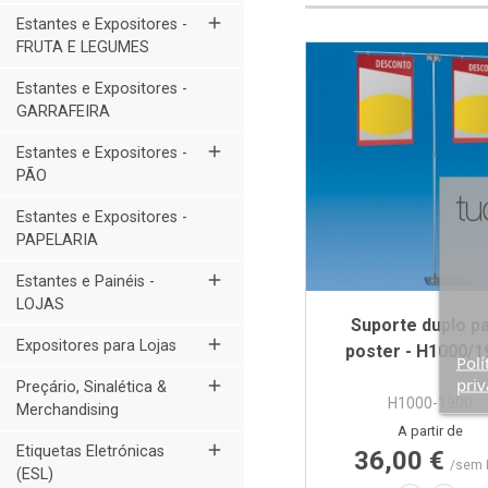
add
Estantes e Expositores -
FRUTA E LEGUMES
Estantes e Expositores -
GARRAFEIRA
add
Estantes e Expositores -
PÃO
Estantes e Expositores -
PAPELARIA
add
Estantes e Painéis -
LOJAS
Suporte duplo p
add
Expositores para Lojas
poster - H1000/1
Polí
priv
add
Preçário, Sinalética &
H1000-1900
Merchandising
Preço
A partir de
add
Etiquetas Eletrónicas
36,00 €
/sem 
(ESL)