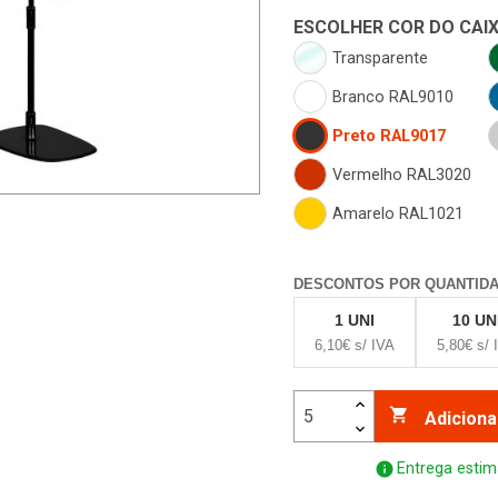
ESCOLHER COR DO CAI
Transparente
Branco RAL9010
Preto RAL9017
Vermelho RAL3020
Amarelo RAL1021
DESCONTOS POR QUANTID
1 UNI
10 UN
6,10€ s/ IVA
5,80€ s/ 

Adiciona
info
Entrega estim