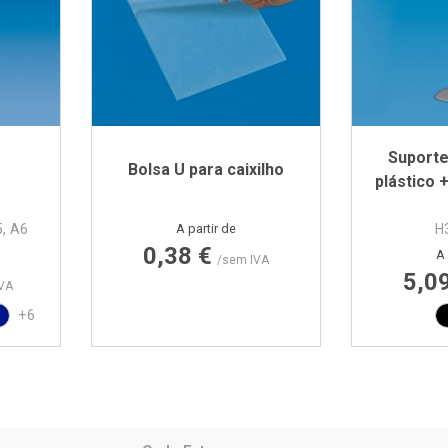
Suporte
Bolsa U para caixilho
plástico 
Preço
5, A6
A partir de
H
0,38 €
ormal
A 
/sem IVA
5,0
VA
010
AL9017
elho RAL3020
Azul PAN BLUE REFLEX
+6