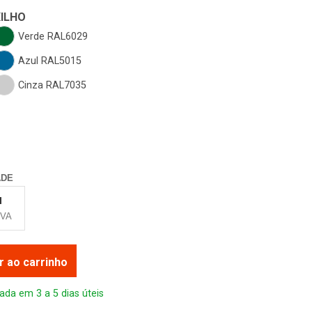
XILHO
Verde RAL6029
Azul RAL5015
Cinza RAL7035
ADE
I
IVA
r ao carrinho
ada em 3 a 5 dias úteis