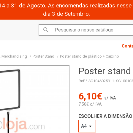
14 a 31 de Agosto. As encomendas realizadas nesse 
dia 3 de Setembro.

Cont
 & Merchandising
Poster Stand
Poster stand de plástico + Caixilho
Poster stand 
Ref.ª
SG1046025911+SG10010
6,10€
s/ IVA
7,50€ c/ IVA
ESCOLHER A DIMENSÃO