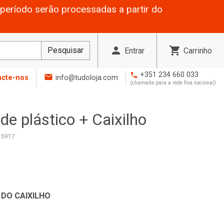
período serão processadas a partir do
person
shopping_cart
Pesquisar
Entrar
Carrinho
+351 234 660 033
phone
mail
acte-nos
info@tudoloja.com
(chamada para a rede fixa nacional)
de plástico + Caixilho
35917
 DO CAIXILHO