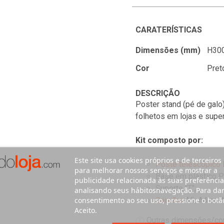
CARATERÍSTICAS
Dimensões (mm)
H300
Cor
Pret
DESCRIÇÃO
Poster stand (pé de gal
folhetos em lojas e sup
Kit composto por:
Este site usa cookies próprios e de terceiros
Poste telescópico
para melhorar nossos serviços e mostrar a
Base em plástico 
publicidade relacionada às suas preferência
Suporte "T";
analisando seus hábitosnavegação. Para da
consentimento ao seu uso, pressione o botã
Caixilho
A5, A4 ou A
Aceito.
Outras dimensões/core