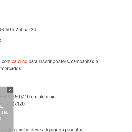
-550 x 250 x 120
o
o) com
caixilho
para inserir posters, campanhas e
ermercados.
H300-550 Ø10 em alumínio;
PET 250x120;
s,
r seu
o
3.
s de caixilho deve adquirir os produtos