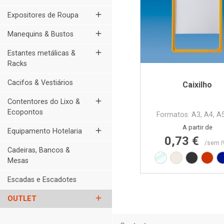
add
Expositores de Roupa
add
Manequins & Bustos
add
Estantes metálicas &
Racks
Cacifos & Vestiários
Caixilho
add
Contentores do Lixo &
Ecopontos
Formatos: A3, A4, A
Preço n
Preço
A partir de
add
Equipamento Hotelaria
0,73 €
/sem I
Cadeiras, Bancos &
Transparente
Branco RAL9
Preto R
Verm
Mesas
Escadas e Escadotes
add
OUTLET