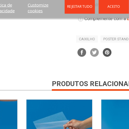
tica de
Customize
individualmente.
REJEITAR TUDO
ACEITO
acidade
cookies
Complemente com a
CAIXILHO
POSTER STAND
PRODUTOS RELACIONA