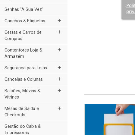
Polí
Senhas "A Sua Vez"
priv
add
Ganchos & Etiquetas
add
Cestas e Carros de
Compras
add
Contentores Loja &
Armazém
add
Segurança para Lojas
add
Cancelas e Colunas
add
Balcões, Móveis &
Vitrines
add
Mesas de Saída e
Checkouts
Gestão do Caixa &
Impressoras