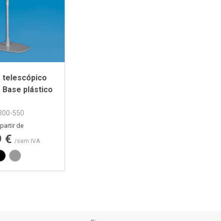
 telescópico
+ Base plástico
300-550
Preço
partir de
9 €
/sem IVA
Preto
Cinza RAL7040