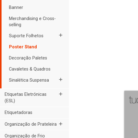
Banner
Merchandising e Cross-
selling
add
Suporte Folhetos
Poster Stand
Decoração Paletes
Cavaletes & Quadros
add
Sinalética Suspensa
add
Etiquetas Eletrónicas
(ESL)
Etiquetadoras
add
Organização de Prateleira
Organização de Frio