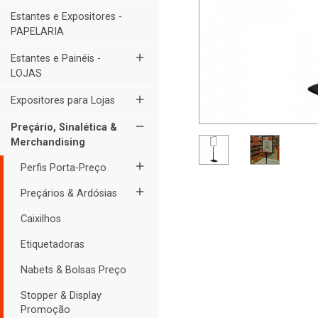
Estantes e Expositores -
PAPELARIA
add
Estantes e Painéis -
LOJAS
add
Expositores para Lojas
remove
Preçário, Sinalética &
Merchandising
add
Perfis Porta-Preço
add
Preçários & Ardósias
Caixilhos
Etiquetadoras
Nabets & Bolsas Preço
Stopper & Display
Promoção