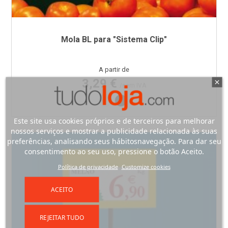
Mola BL para "Sistema Clip"
Preço
A partir de
3,29 €
/sem IVA
Transparente
Preto
Este site usa cookies próprios e de terceiros para melhorar
nossos serviços e mostrar a publicidade relacionada às suas
preferências, analisando seus hábitosnavegação. Para dar seu
consentimento ao seu uso, pressione o botão Aceito.
Política de privacidade
Customize cookies
ACEITO
REJEITAR TUDO