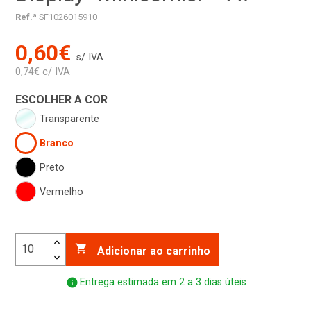
Ref.ª
SF1026015910
0,60€
s/ IVA
0,74€ c/ IVA
ESCOLHER A COR
Transparente
Branco
Preto
Vermelho

Adicionar ao carrinho
info
Entrega estimada em 2 a 3 dias úteis