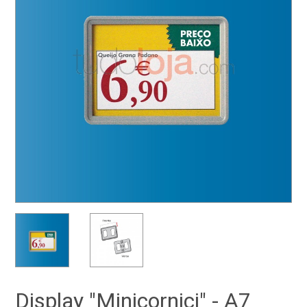
Display "Minicornici" - A7