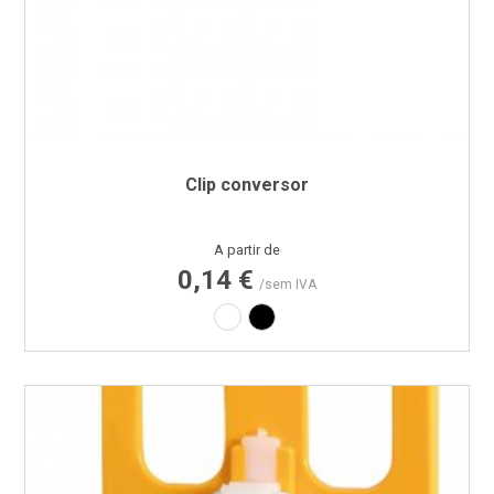
Clip conversor
Preço
A partir de
0,14 €
/sem IVA
Branco
Preto