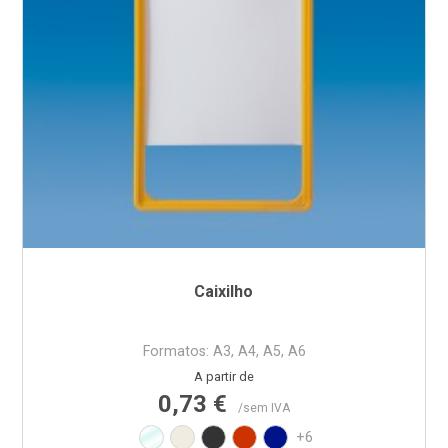
Caixilho
Formatos: A3, A4, A5, A6
Preço normal
Preço
A partir de
0,73 €
/sem IVA
Transparente
Branco RAL9010
Preto RAL9017
Vermelho RAL3020
Azul PAN BLUE REFLEX
+6